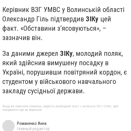
Керівник ВЗГ УМВС у Волинській області
Олександр Гіль підтвердив
ЗІКу
цей
факт. «Обставини з’ясовуються», –
зазначив він.
За даними джерел
ЗІКу
, молодий поляк,
який здійснив вимушену посадку в
Україні, порушивши повітряний кордон, є
студентом у військового навчального
закладу сусідньої держави.
Якщо ви помітили помилку, виділіть необхідний текст і натисніть Ctrl + Enter, щоб
повідомити про це редакцію
Романенко Анна
главный редактор