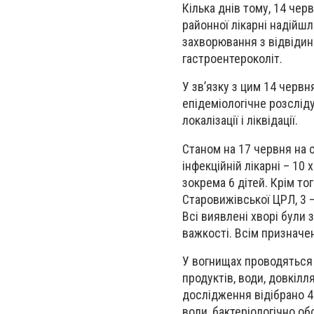
Кілька днів тому, 14 чер
районної лікарні надійшл
захворювання з відвідин
гастроентероколіт.
У зв’язку з цим 14 черв
епідеміологічне розслід
локалізації і ліквідації.
Станом на 17 червня на с
інфекційній лікарні – 10 
зокрема 6 дітей. Крім то
Старовижівської ЦРЛ, 3 –
Всі виявлені хворі були 
важкості. Всім призначе
У вогнищах проводяться 
продуктів, води, довкілл
дослідження відібрано 42
води, бактеріологічно о