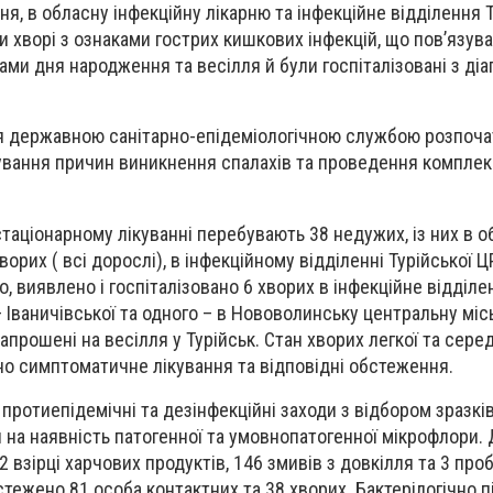
вня, в обласну інфекційну лікарню та інфекційне відділення 
и хворі з ознаками гострих кишкових інфекцій, що пов’язув
ами дня народження та весілля й були госпіталізовані з ді
ня державною санітарно-епідеміологічною службою розпоча
ування причин виникнення спалахів та проведення комплексу
таціонарному лікуванні перебувають 38 недужих, із них в о
хворих ( всі дорослі), в інфекційному відділенні Турійської Ц
го, виявлено і госпіталізовано 6 хворих в інфекційне відділе
 Іваничівської та одного – в Нововолинську центральну міс
запрошені на весілля у Турійськ. Стан хворих легкої та сере
но симптоматичне лікування та відповідні обстеження.
протиепідемічні та дезінфекційні заходи з відбором зразкі
я на наявність патогенної та умовнопатогенної мікрофлори.
 взірці харчових продуктів, 146 змивів з довкілля та 3 про
бстежено 81 особа контактних та 38 хворих. Бактерілогічно