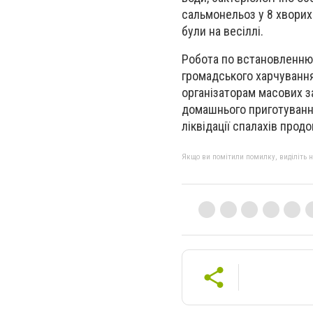
сальмонельоз у 8 хворих 
були на весіллі.
Робота по встановленню 
громадського харчування
організаторам масових з
домашнього приготування,
ліквідації спалахів прод
Якщо ви помітили помилку, виділіть нео