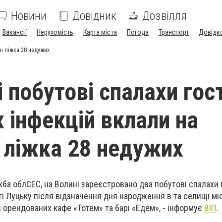
Новини
Довідник
Дозвілля
Вакансії
Нерухомість
Карта міста
Погода
Транспорт
Довідк
ні ліжка 28 недужих
і побутові спалахи гос
 інфекцій вклали на
і ліжка 28 недужих
ба облСЕС, на Волині зареєстровано два побутові спалахи 
ті Луцьку після відзначення дня народження в та селищі мі
в орендованих кафе «Тотем» та барі «Едем», - інформує
ВІП
.