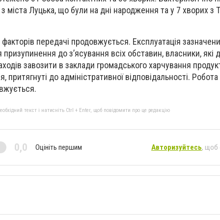
з міста Луцька, що були на дні народження та у 7 хворих з 
факторів передачі продовжується. Експлуатація зазначени
 призупинення до з’ясування всіх обставин, власники, які
аходів завозити в заклади громадського харчування продук
 притягнуті до адміністративної відповідальності. Робота з
овжується.
бхідний текст і натисніть Ctrl + Enter, щоб повідомити про це редакцію
0,0
Оцініть першим
Авторизуйтесь
, щоб