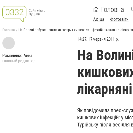
Головна
Афіша
Фотозвіти
Головна
На Волині побутові спалахи гострих кишкових інфекцій вклали на лікарня
14:27, 17 червня 2011 р.
На Волин
Романенко Анна
главный редактор
кишкових
лікарнян
Як повідомила прес-служ
кишкових інфекцій: у міс
Турійську після весілля 