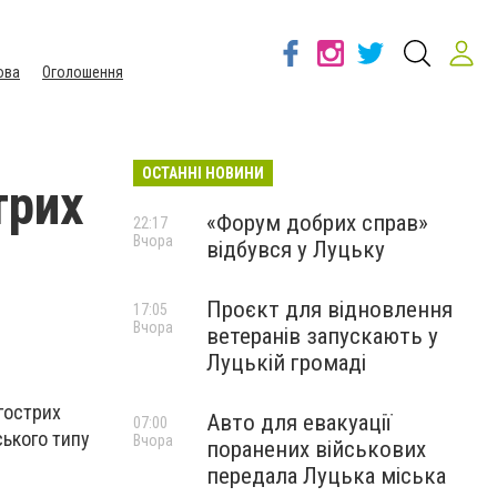
ова
Оголошення
ОСТАННІ НОВИНИ
трих
«Форум добрих справ»
22:17
Вчора
відбувся у Луцьку
Проєкт для відновлення
17:05
Вчора
ветеранів запускають у
Луцькій громаді
гострих
Авто для евакуації
07:00
ського типу
Вчора
поранених військових
передала Луцька міська