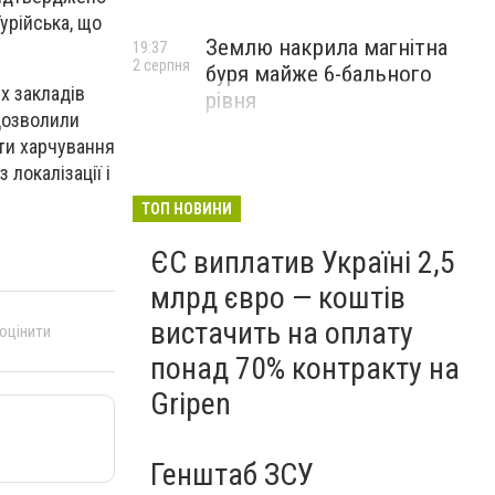
Турійська, що
Землю накрила магнітна
19:37
2 серпня
буря майже 6-бального
х закладів
рівня
 дозволили
ти харчування
 локалізації і
ТОП НОВИНИ
ЄС виплатив Україні 2,5
млрд євро — коштів
вистачить на оплату
 оцінити
понад 70% контракту на
Gripen
Генштаб ЗСУ