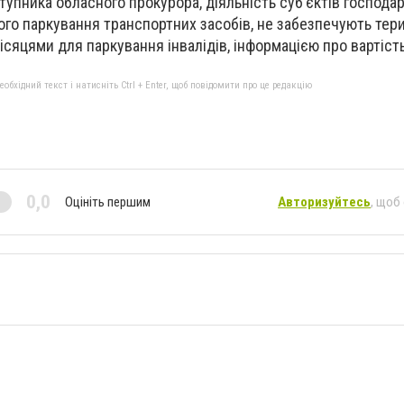
ступника обласного прокурора, діяльність суб’єктів господа
ого паркування транспортних засобів, не забезпечують тери
сяцями для паркування інвалідів, інформацією про вартість
бхідний текст і натисніть Ctrl + Enter, щоб повідомити про це редакцію
0,0
Оцініть першим
Авторизуйтесь
, щоб