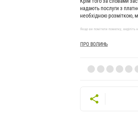
Крім того за словами за
надають послуги з платн
необхідною розміткою, мі
Якщо ви помітили помилку, виділіть нео
ПРО ВОЛИНЬ