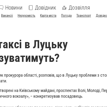
Новини
Довідник
Дозвілля
Вакансії
Нерухомість
Карта міста
Погода
Транспорт
Довідк
таксі в Луцьку
зуватимуть?
к прокурора області, розповів, що в Луцьку проблеми з сто
ати.
утворені на Київському майдані, проспектах Волі, Молоді, Пе
ничного вокзалу», – конкретизував посадовець.