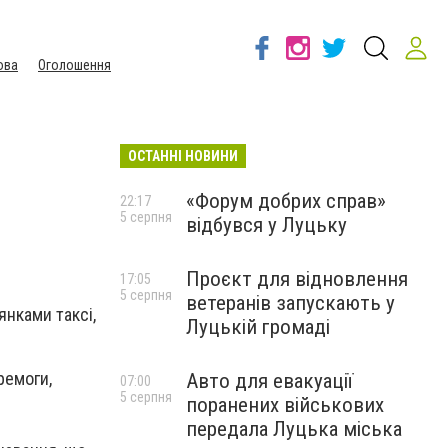
ова
Оголошення
ОСТАННІ НОВИНИ
«Форум добрих справ»
22:17
5 серпня
відбувся у Луцьку
Проєкт для відновлення
17:05
5 серпня
ветеранів запускають у
янками таксі,
Луцькій громаді
ремоги,
Авто для евакуації
07:00
5 серпня
поранених військових
передала Луцька міська