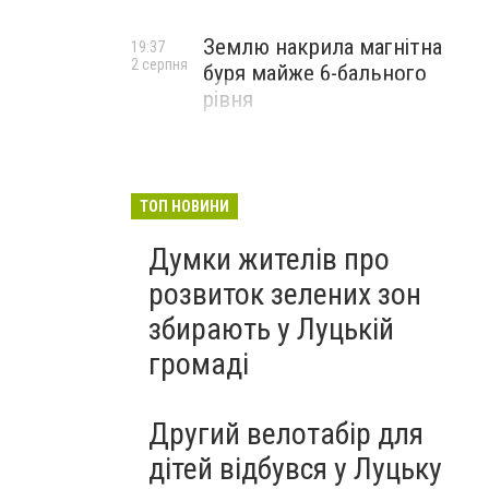
Землю накрила магнітна
19:37
2 серпня
буря майже 6-бального
рівня
ТОП НОВИНИ
Думки жителів про
розвиток зелених зон
збирають у Луцькій
громаді
Другий велотабір для
дітей відбувся у Луцьку