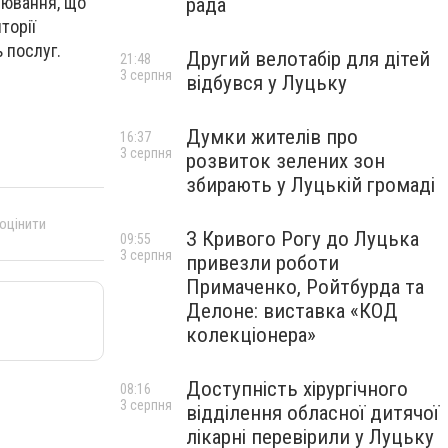
рювання, що
рада
торії
 послуг.
Другий велотабір для дітей
21:48
3 серпня
відбувся у Луцьку
Думки жителів про
16:37
3 серпня
розвиток зелених зон
збирають у Луцькій громаді
 оцінити
З Кривого Рогу до Луцька
09:55
3 серпня
привезли роботи
Примаченко, Ройтбурда та
Делоне: виставка «КОД
колекціонера»
Доступність хірургічного
08:16
3 серпня
відділення обласної дитячої
лікарні перевірили у Луцьку