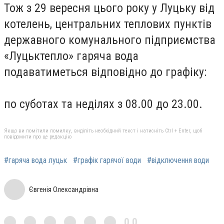
Тож з 29 вересня цього року у Луцьку від
котелень, центральних теплових пунктів
державного комунального підприємства
«Луцьктепло» гаряча вода
подаватиметься відповідно до графіку:
по суботах та неділях з 08.00 до 23.00.
Якщо ви помітили помилку, виділіть необхідний текст і натисніть Ctrl + Enter, щоб
повідомити про це редакцію
#гаряча вода луцьк
#графік гарячої води
#відключення води
Євгенія Олександрівна
0,0