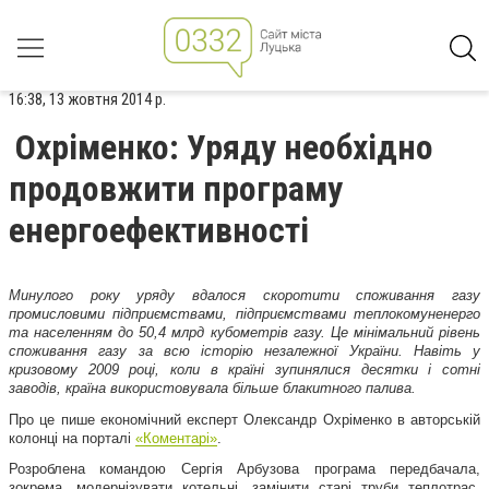
16:38, 13 жовтня 2014 р.
Охріменко: Уряду необхідно
продовжити програму
енергоефективності
Минулого року уряду вдалося скоротити споживання газу
промисловими підприємствами, підприємствами теплокомуненерго
та населенням до 50,4 млрд кубометрів газу. Це мінімальний рівень
споживання газу за всю історію незалежної України. Навіть у
кризовому 2009 році, коли в країні зупинялися десятки і сотні
заводів, країна використовувала більше блакитного палива.
Про це пише економічний експерт Олександр Охріменко в авторській
колонці на порталі
«Коментарі»
.
Розроблена командою Сергія Арбузова програма передбачала,
зокрема, модернізувати котельні, замінити старі труби теплотрас,