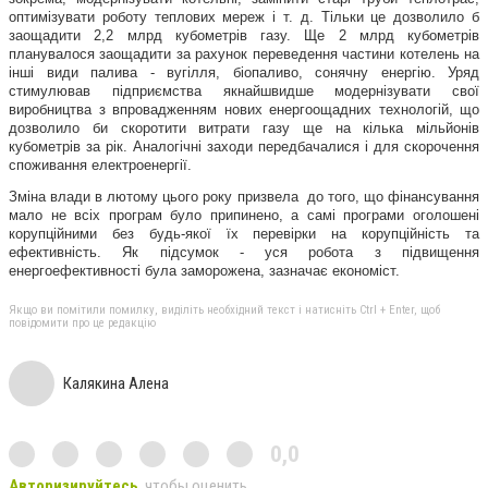
оптимізувати роботу теплових мереж і т. д. Тільки це дозволило б
заощадити 2,2 млрд кубометрів газу. Ще 2 млрд кубометрів
планувалося заощадити за рахунок переведення частини котелень на
інші види палива - вугілля, біопаливо, сонячну енергію. Уряд
стимулював підприємства якнайшвидше модернізувати свої
виробництва з впровадженням нових енергоощадних технологій, що
дозволило би скоротити витрати газу ще на кілька мільйонів
кубометрів за рік. Аналогічні заходи передбачалися і для скорочення
споживання електроенергії.
Зміна влади в лютому цього року призвела до того, що фінансування
мало не всіх програм було припинено, а самі програми оголошені
корупційними без будь-якої їх перевірки на корупційність та
ефективність. Як підсумок - уся робота з підвищення
енергоефективності була заморожена, зазначає економіст.
Якщо ви помітили помилку, виділіть необхідний текст і натисніть Ctrl + Enter, щоб
повідомити про це редакцію
Калякина Алена
0,0
Авторизируйтесь
, чтобы оценить