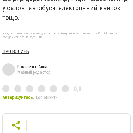
у салоні автобуса, електронний квиток
тощо.
Якщо ви помітили помилку, виділіть необхідний текст і натисніть Ctrl + Enter, щоб
повідомити про це редакцію
ПРО ВОЛИНЬ
Романенко Анна
главный редактор
0,0
Авторизуйтесь
, щоб оцінити