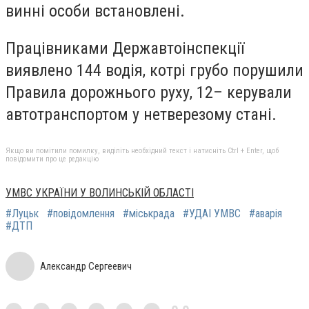
винні особи встановлені.
Працівниками Державтоінспекції
виявлено 144 водія, котрі грубо порушили
Правила дорожнього руху, 12– керували
автотранспортом у нетверезому стані.
Якщо ви помітили помилку, виділіть необхідний текст і натисніть Ctrl + Enter, щоб
повідомити про це редакцію
УМВС УКРАЇНИ У ВОЛИНСЬКІЙ ОБЛАСТІ
#Луцьк
#повідомлення
#міськрада
#УДАІ УМВС
#аварія
#ДТП
Александр Сергеевич