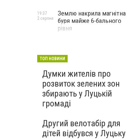
Землю накрила магнітна
19:37
2 серпня
буря майже 6-бального
рівня
ТОП НОВИНИ
Думки жителів про
розвиток зелених зон
збирають у Луцькій
громаді
Другий велотабір для
дітей відбувся у Луцьку