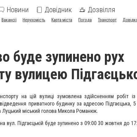
Новини
Довідник
Дозвілля
Вакансії
Нерухомість
Карта міста
Погода
Транспорт
Довідк
о буде зупинено рух
ту вулицею Підгаєцьк
рту на цій вулиці зумовлена здійсненням робіт із
відведення приватного будинку за адресою Підгаєцька, 5 
 Луцький міський голова Микола Романюк.
вул. Підгаєцькій буде зупинено з 09:00 30 жовтня до 17