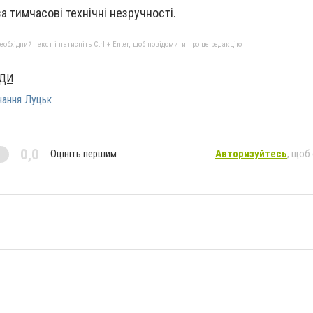
имчасові технічні незручності.
бхідний текст і натисніть Ctrl + Enter, щоб повідомити про це редакцію
АДИ
чання Луцьк
0,0
Оцініть першим
Авторизуйтесь
, щоб