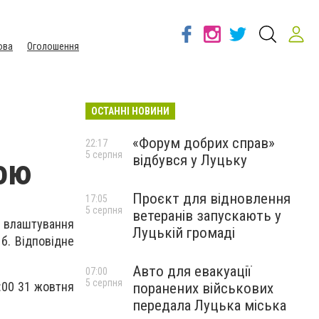
ова
Оголошення
ОСТАННІ НОВИНИ
«Форум добрих справ»
22:17
5 серпня
відбувся у Луцьку
ою
Проєкт для відновлення
17:05
5 серпня
ветеранів запускають у
 влаштування
Луцькій громаді
б. Відповідне
Авто для евакуації
07:00
5 серпня
:00 31 жовтня
поранених військових
передала Луцька міська