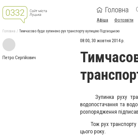
Головна
Афіша
Фотозвіти
Головна
Тимчасово буде зупинено рух транспорту вулицею Підгаєцькою
08:00, 30 жовтня 2014 р.
Тимчасов
Петро Сергійович
транспор
Зупинка руху транспо
водопостачання та водо
розпорядження підписав
Тож рух транспорту на 
цього року.