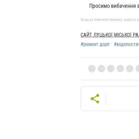
Просимо вибачення за т
Якщо ви помітили помилку, виділіть нео
САЙТ ЛУЦЬКОЇ МІСЬКОЇ Р
#ремонт доріг
#водопоста