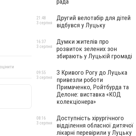
рада
Другий велотабір для дітей
21:48
3 серпня
відбувся у Луцьку
Думки жителів про
16:37
3 серпня
розвиток зелених зон
збирають у Луцькій громаді
 оцінити
З Кривого Рогу до Луцька
09:55
3 серпня
привезли роботи
Примаченко, Ройтбурда та
Делоне: виставка «КОД
колекціонера»
Доступність хірургічного
08:16
3 серпня
відділення обласної дитячої
лікарні перевірили у Луцьку