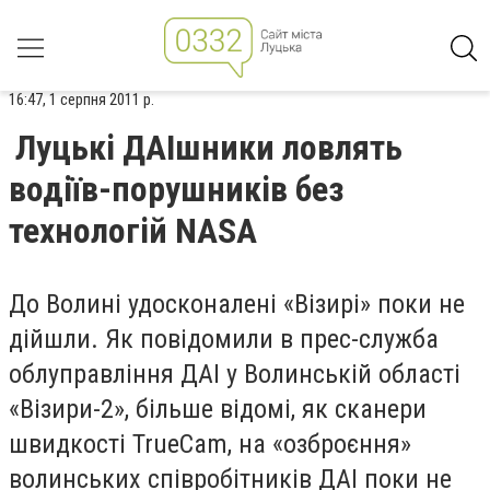
16:47, 1 серпня 2011 р.
Луцькі ДАІшники ловлять
водіїв-порушників без
технологій NASA
До Волині удосконалені «Візирі» поки не
дійшли. Як повідомили в прес-служба
облуправління ДАІ у Волинській області
«Візири-2», більше відомі, як сканери
швидкості TruеCam, на «озброєння»
волинських співробітників ДАІ поки не