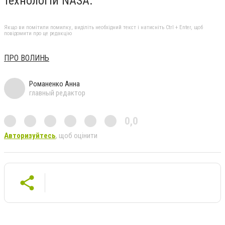
технологій NASA.
Якщо ви помітили помилку, виділіть необхідний текст і натисніть Ctrl + Enter, щоб
повідомити про це редакцію
ПРО ВОЛИНЬ
Романенко Анна
главный редактор
0,0
Авторизуйтесь
, щоб оцінити