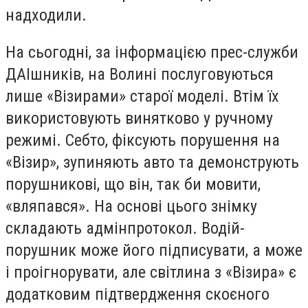
надходили.
На сьогодні, за інформацією прес-служби
ДАІшників, на Волині послуговуються
лише «Візирами» старої моделі. Втім їх
використовують винятково у ручному
режимі. Себто, фіксують порушення на
«Візир», зупиняють авто та демонструють
порушникові, що він, так би мовити,
«вляпався». На основі цього знімку
складають адмінпротокол. Водій-
порушник може його підписувати, а може
і проігнорувати, але світлина з «Візира» є
додатковим підтвердження скоєного