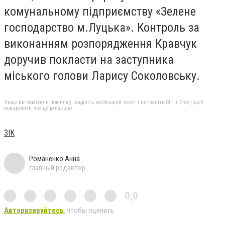
комунальному підприємству «Зелене
господарство м.Луцька». Контроль за
виконанням розпорядження Кравчук
доручив покласти на заступника
міського голови Ларису Соколовську.
Якщо ви помітили помилку, виділіть необхідний текст і натисніть Ctrl + Enter, щоб
повідомити про це редакцію
ЗІК
Романенко Анна
главный редактор
0,0
Авторизируйтесь
, чтобы оценить