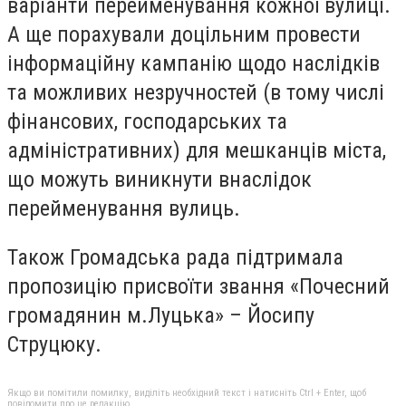
варіанти перейменування кожної вулиці.
А ще порахували доцільним провести
інформаційну кампанію щодо наслідків
та можливих незручностей (в тому числі
фінансових, господарських та
адміністративних) для мешканців міста,
що можуть виникнути внаслідок
перейменування вулиць.
Також Громадська рада підтримала
пропозицію присвоїти звання «Почесний
громадянин м.Луцька» – Йосипу
Струцюку.
Якщо ви помітили помилку, виділіть необхідний текст і натисніть Ctrl + Enter, щоб
повідомити про це редакцію