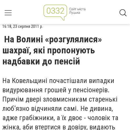
16:18, 23 серпня 2011 р.
На Волині «розгулялися»
шахраї, які пропонують
надбавки до пенсій
На Ковельщині почастішали випадки
видурювання грошей у пенсіонерів.
Причім двері зловмисникам старенькі
люб’язно відчиняли самі. Не дивина,
адже грабіжники, а їх двоє - чоловік та
жінка, аби втертися в довіру, видають