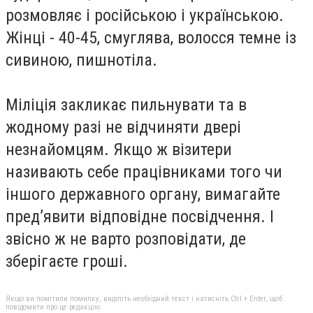
розмовляє і російською і українською.
Жінці - 40-45, смуглява, волосся темне із
сивиною, пишнотіла.
Міліція закликає пильнувати та в
жодному разі не відчиняти двері
незнайомцям. Якщо ж візитери
називають себе працівниками того чи
іншого державного органу, вимагайте
пред’явити відповідне посвідчення. І
звісно ж не варто розповідати, де
зберігаєте гроші.
Якщо ви помітили помилку, виділіть необхідний текст і натисніть Ctrl + Enter, щоб
повідомити про це редакцію