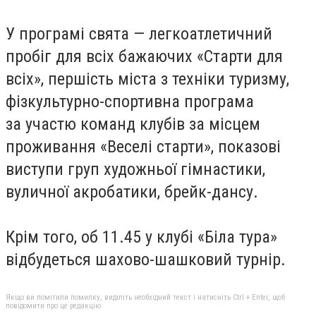
У програмі свята — легкоатлетичний
пробіг для всіх бажаючих «Старти для
всіх», першість міста з техніки туризму,
фізкультурно-спортивна програма
за участю команд клубів за місцем
проживання «Веселі старти», показові
виступи груп художньої гімнастики,
вуличної акробатики, брейк-дансу.
Крім того, об 11.45 у клубі «Біла тура»
відбудеться шахово-шашковий турнір.
Якщо ви помітили помилку, виділіть необхідний текст і натисніть Ctrl + Enter, щоб
повідомити про це редакцію