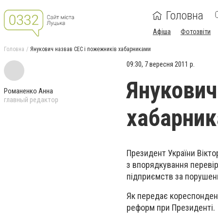
Головна
Афіша
Фотозвіти
Головна
Янукович назвав СЕС і пожежників хабарниками
09:30, 7 вересня 2011 р.
Янукович
Романенко Анна
главный редактор
хабарни
Президент України Вікт
з впорядкування перевір
підприємств за порушен
Як передає кореспонде
реформ при Президенті.