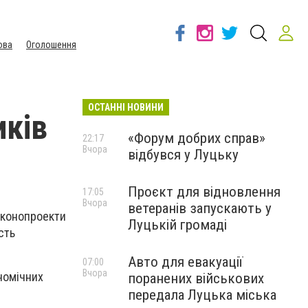
ова
Оголошення
ОСТАННІ НОВИНИ
иків
«Форум добрих справ»
22:17
Вчора
відбувся у Луцьку
Проєкт для відновлення
17:05
Вчора
ветеранів запускають у
аконопроекти
Луцькій громаді
сть
Авто для евакуації
07:00
Вчора
ономічних
поранених військових
передала Луцька міська