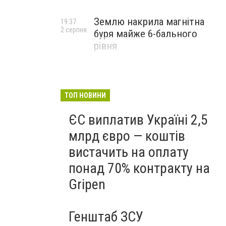
Землю накрила магнітна
19:37
2 серпня
буря майже 6-бального
рівня
ТОП НОВИНИ
ЄС виплатив Україні 2,5
млрд євро — коштів
вистачить на оплату
понад 70% контракту на
Gripen
Генштаб ЗСУ