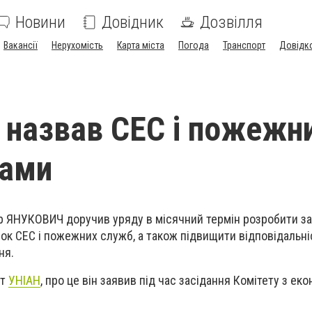
Новини
Довідник
Дозвілля
Вакансії
Нерухомість
Карта міста
Погода
Транспорт
Довідк
 назвав СЕС і пожежн
ками
ор ЯНУКОВИЧ доручив уряду в місячний термін розробити з
ок СЕС і пожежних служб, а також підвищити відповідальні
ня.
нт
УНІАН
, про це він заявив під час засідання Комітету з ек