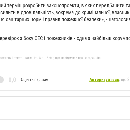
ий термін розробити законопроекти, в яких передбачити т
осилити відповідальність, зокрема до кримінальної, власник
я санітарних норм і правил пожежної безпеки», - наголоси
еревірок з боку СЕС і пожежників - одна з найбільш корумп
бхідний текст і натисніть Ctrl + Enter, щоб повідомити про це редакцію
0,0
Оцініть першим
Авторизуйтесь
, щоб