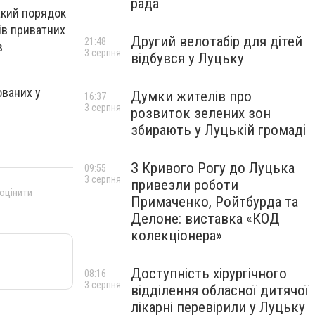
рада
акий порядок
ів приватних
Другий велотабір для дітей
21:48
в
3 серпня
відбувся у Луцьку
ованих у
Думки жителів про
16:37
3 серпня
розвиток зелених зон
збирають у Луцькій громаді
З Кривого Рогу до Луцька
09:55
3 серпня
привезли роботи
 оцінити
Примаченко, Ройтбурда та
Делоне: виставка «КОД
колекціонера»
Доступність хірургічного
08:16
3 серпня
відділення обласної дитячої
лікарні перевірили у Луцьку