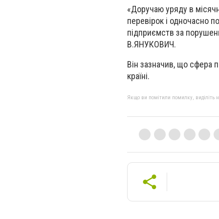
«Доручаю уряду в місячн
перевірок і одночасно п
підприємств за порушенн
В.ЯНУКОВИЧ.
Він зазначив, що сфера п
країні.
Якщо ви помітили помилку, виділіть нео