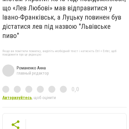
що «Лев Любові» мав відправитися у
Івано-Франківськ, а Луцьку повинен був
дістатися лев під назвою "Львівське
пиво"
Якщо ви помітили помилку, виділіть необхідний текст і натисніть Ctrl + Enter, щоб
повідомити про це редакцію
Романенко Анна
главный редактор
0,0
Авторизуйтесь
, щоб оцінити