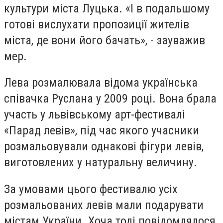
культури міста Луцька. «І в подальшому
готові вислухати пропозиції жителів
міста, де вони його бачать», - зауважив
мер.
Лева розмалювала відома українська
співачка Руслана у 2009 році. Вона брала
участь у львівському арт-фестивалі
«Парад левів», під час якого учасники
розмальовували однакові фігури левів,
виготовлених у натуральну величину.
За умовами цього фестивалю усіх
розмальованих левів мали подарувати
містам України. Хоча тоді повідомлялося,