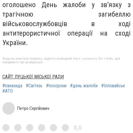
оголошено День жалоби у зв’язку з
трагічною загибеллю
військовослужбовців в ході
антитерористичної операції на сході
України.
Якщо ви помітили помилку, виділіть необхідний текст і натисніть Ctrl + Enter, щоб
повідомити про це редакцію
САЙТ ЛУЦЬКОЇ МІСЬКОЇ РАДИ
#панахида
#Світязь
#похорони
#день жалоби
#Ілловайськ
#АТО
Петро Сергійович
0,0