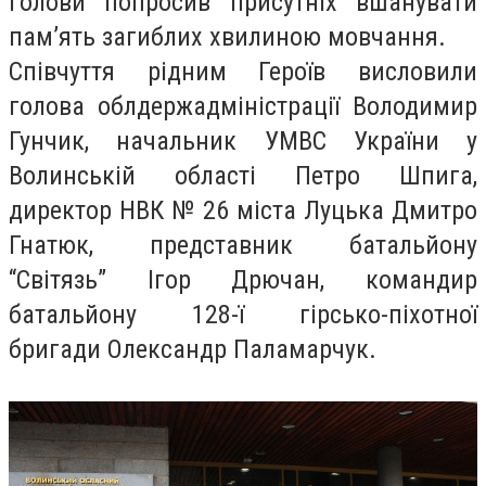
голови попросив присутніх вшанувати
пам’ять загиблих хвилиною мовчання.
Співчуття рідним Героїв висловили
голова облдержадміністрації Володимир
Гунчик, начальник УМВС України у
Волинській області Петро Шпига,
директор НВК № 26 міста Луцька Дмитро
Гнатюк, представник батальйону
“Світязь” Ігор Дрючан, командир
батальйону 128-ї гірсько-піхотної
бригади Олександр Паламарчук.