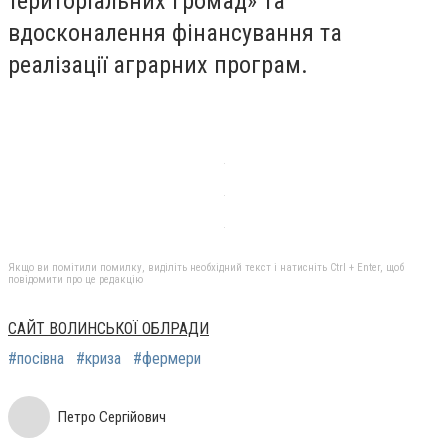
територіальних громад» та
вдосконалення фінансування та
реалізації аграрних програм.
Якщо ви помітили помилку, виділіть необхідний текст і натисніть Ctrl + Enter, щоб
повідомити про це редакцію
САЙТ ВОЛИНСЬКОЇ ОБЛРАДИ
#посівна
#криза
#фермери
Петро Сергійович