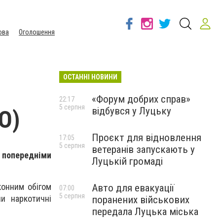
ова
Оголошення
ОСТАННІ НОВИНИ
«Форум добрих справ»
22:17
5 серпня
відбувся у Луцьку
О)
Проєкт для відновлення
17:05
5 серпня
ветеранів запускають у
 попередніми
Луцькій громаді
конним обігом
Авто для евакуації
07:00
5 серпня
ли наркотичні
поранених військових
передала Луцька міська