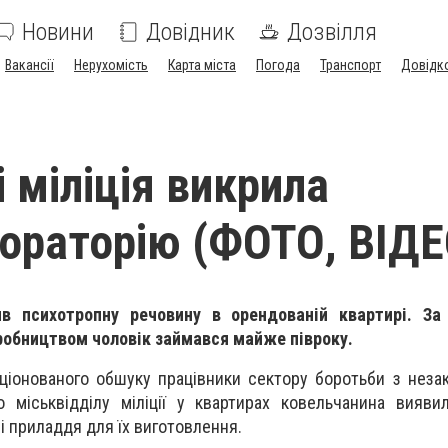
Новини
Довідник
Дозвілля
Вакансії
Нерухомість
Карта міста
Погода
Транспорт
Довідк
 міліція викрила
ораторію (ФОТО, ВІДЕ
в психотропну речовину в орендованій квартирі. За
робництвом чоловік займався майже півроку.
ціонованого обшуку працівники сектору боротьби з неза
о міськвідділу міліції у квартирах ковельчанина вияви
і приладдя для їх виготовлення.