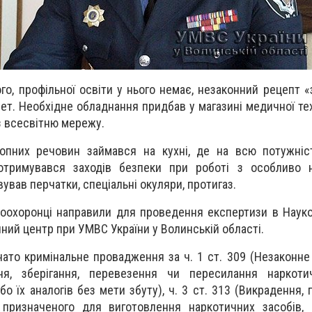
о, профільної освіти у нього немає, незаконний рецепт «з
ет. Необхідне обладнання придбав у магазині медичної техн
з всесвітню мережу.
опних речовин займався на кухні, де на всю потужніс
отримувався заходів безпеки при роботі з особливо 
ував перчатки, спеціальні окуляри, протигаз.
оохоронці направили для проведення експертизи в Наук
ний центр при УМВС України у Волинській області.
ато кримінальне провадження за ч. 1 ст. 309 (Незаконне
ня, зберігання, перевезення чи пересилання наркотич
о їх аналогів без мети збуту), ч. 3 ст. 313 (Викрадення,
 призначеного для виготовлення наркотичних засобів, 