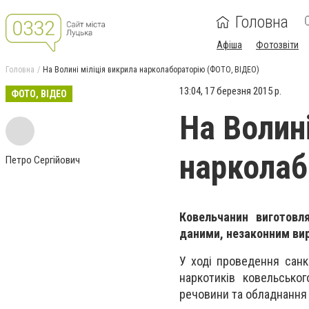
Головна
Афіша
Фотозвіти
Головна
На Волині міліція викрила нарколабораторію (ФОТО, ВІДЕО)
13:04, 17 березня 2015 р.
ФОТО, ВІДЕО
На Волині
нарколаб
Петро Сергійович
Ковельчанин
виготовля
даними, незаконним ви
У ході проведення санк
наркотиків ковельськог
речовини та обладнання 