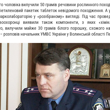
го чоловіка вилучили 50 грамів речовини рослинного поход
оліетиленовий пакетик таблеток невідомого походження. А у
нарколабораторію у «розібраному» вигляді. Під час прове
воохоронці виявили також компоненти, з яких «хімік
го, вилучили майже 30 грамів білого порошку, схожого н
– розповів начальник УМВС України у Волинській області П