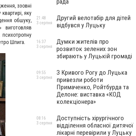
рада
ження, ззовні
 квартирі, яку
Другий велотабір для дітей
21:48
дення обшуку,
3 серпня
відбувся у Луцьку
» виготовляв
а психотропну
Думки жителів про
етро Шпига.
16:37
3 серпня
розвиток зелених зон
збирають у Луцькій громаді
З Кривого Рогу до Луцька
09:55
3 серпня
привезли роботи
Примаченко, Ройтбурда та
Делоне: виставка «КОД
колекціонера»
Доступність хірургічного
08:16
3 серпня
відділення обласної дитячої
лікарні перевірили у Луцьку