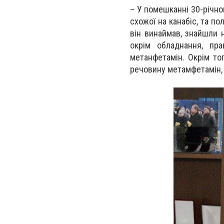
– У помешканні 30-річно
схожої на канабіс, та п
він винаймав, знайшли 
окрім обладнання, пра
метанфетамін. Окрім то
речовину метамфетамін, 