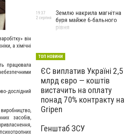
Землю накрила магнітна
19:37
2 серпня
буря майже 6-бального
рівня
аробітку» він
іки, а хімічні
ТОП НОВИНИ
ть працювала
ЄС виплатив Україні 2,5
небезпечними
млрд євро — коштів
вистачить на оплату
ово-дослідний
понад 70% контракту на
Gripen
 виробництво,
них засобів,
 привласнення,
Генштаб ЗСУ
психотропних