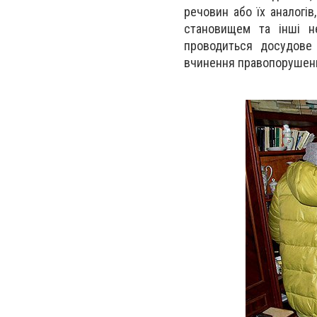
речовин або їх аналогі
становищем та інші не
проводиться досудове 
вчинення правопорушен