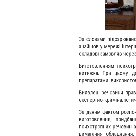
За словами підозрюваног
знайшов у мережі Інтерн
складові замовляв чере
Виготовленням психотр
витяжка. При цьому д
препаратами: використов
Виявлені речовини прав
експертно-криміналістич
За даним фактом розпоч
виготовлення, придбан
психотропних речовин аб
вимагання обладнання,