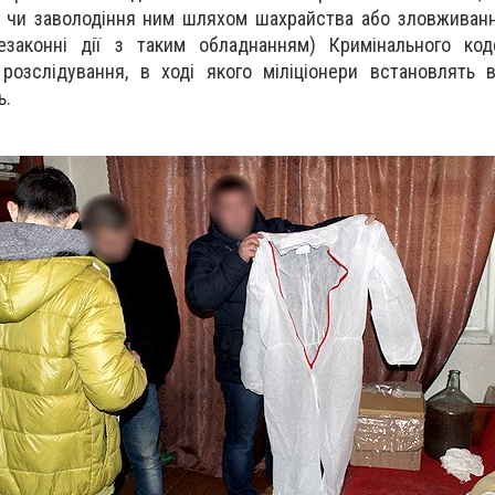
в, чи заволодіння ним шляхом шахрайства або зловжива
законні дії з таким обладнанням) Кримінального коде
розслідування, в ході якого міліціонери встановлять 
ь.