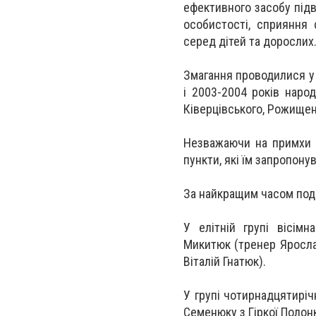
ефективного засобу підв
особистості, сприяння
серед дітей та дорослих
Змагання проводилися у н
і 2003-2004 років наро
Ківерцівського, Рожищен
Незважаючи на примхи п
пункти, які їм запропону
За найкращим часом под
У елітній групі вісім
Микитюк (тренер Ярослав
Віталій Гнатюк).
У групі чотирнадцятиріч
Семенюку з Гіркої Полон