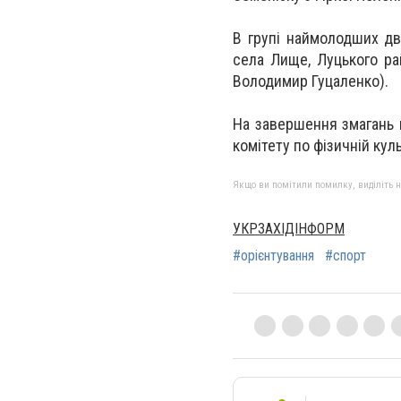
В групі наймолодших дв
села Лище, Луцького ра
Володимир Гуцаленко).
На завершення змагань 
комітету по фізичній куль
Якщо ви помітили помилку, виділіть нео
УКРЗАХІДІНФОРМ
#орієнтування
#спорт