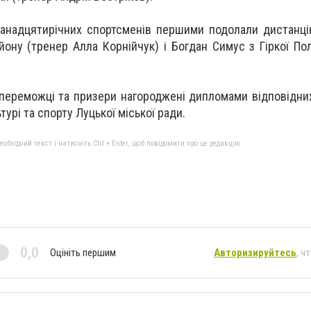
анадцятирічних спортсменів першими подолали дистанці
йону (тренер Алла Корнійчук) і Богдан Симус з Гіркої По
переможці та призери нагороджені дипломами відповідних
турі та спорту Луцької міської ради.
бхідний текст і натисніть Ctrl + Enter, щоб повідомити про це редакцію
0,0
Оцініть першим
Авторизируйтесь
, ч