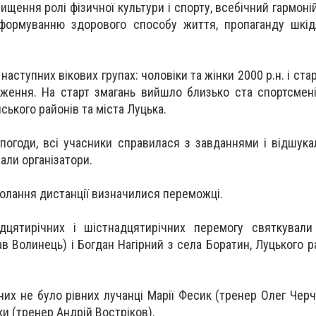
ищення ролі фізичної культури і спорту, всебічний гармон
 формуванню здорового способу життя, пропаганду шкід
.
аступних вікових групах: чоловіки та жінки 2000 р.н. і ста
дження. На старт змагань вийшло близько ста спортсмені
ського районів та міста Луцька.
огоди, всі учасники справилася з завданнями і відшука
вали організатори.
олання дистанції визначилися переможці.
надцятирічних і шістнадцятирічних перемогу святкувал
 Волинець) і Богдан Нагірний з села Боратин, Луцького р
них не було рівних лучанці Марії Фесик (тренер Олег Черч
ки (тренер Андрій Востріков).