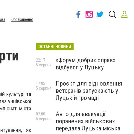
ова
Оголошення
ОСТАННІ НОВИНИ
рти
«Форум добрих справ»
22:17
5 серпня
відбувся у Луцьку
Проєкт для відновлення
17:05
5 серпня
ветеранів запускають у
ій культурі та
Луцькій громаді
тва учнівської
мпіонат міста
Авто для евакуації
07:00
5 серпня
поранених військових
передала Луцька міська
нтування, як