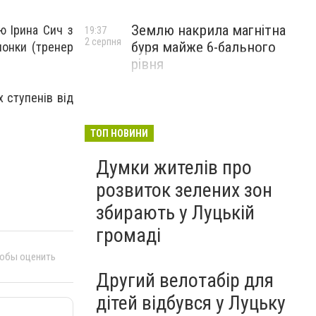
Землю накрила магнітна
ю Ірина Сич з
19:37
2 серпня
буря майже 6-бального
лонки (тренер
рівня
 ступенів від
ТОП НОВИНИ
Думки жителів про
розвиток зелених зон
збирають у Луцькій
громаді
тобы оценить
Другий велотабір для
дітей відбувся у Луцьку