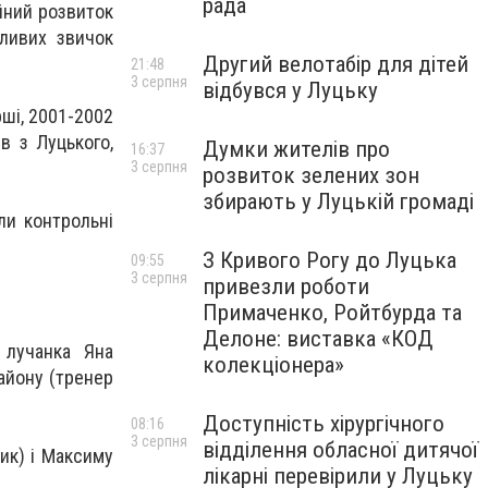
рада
ійний розвиток
ливих звичок
Другий велотабір для дітей
21:48
3 серпня
відбувся у Луцьку
рші, 2001-2002
в з Луцького,
Думки жителів про
16:37
3 серпня
розвиток зелених зон
збирають у Луцькій громаді
ли контрольні
З Кривого Рогу до Луцька
09:55
3 серпня
привезли роботи
Примаченко, Ройтбурда та
Делоне: виставка «КОД
и лучанка Яна
колекціонера»
айону (тренер
Доступність хірургічного
08:16
3 серпня
відділення обласної дитячої
ик) і Максиму
лікарні перевірили у Луцьку