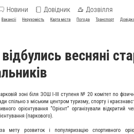
Новини
Довідник
Дозвілля
Вакансії
Нерухомість
Карта міста
Погода
Транспорт
Довідк
 відбулись весняні ста
альників
арковій зоні біля ЗОШ І-ІІІ ступеня № 20 комітет по фізичн
ади спільно з міським центром туризму, спорту і краєзнавс
ивного орієнтування “Орієнт” організували відкритий че
ієнтування (паркового).
 за мету розвиток і популяризацію спортивного оріє