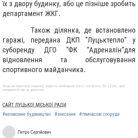
їх з двору будинку, або це пізніше зробить
департамент ЖКГ.
Також ділянка, де встановлено
гаражі, передана ДКП “Луцьктепло” у
суборенду ДГО “ФК “Адреналін”для
відновлення та обслуговування
спортивного майданчика.
Якщо ви помітили помилку, виділіть необхідний текст і натисніть Ctrl + Enter, щоб
повідомити про це редакцію
САЙТ ЛУЦЬКОЇ МІСЬКОЇ РАДИ
#незаконне будівництво
#знесення
#тимчасові споруди
Петро Сергійович