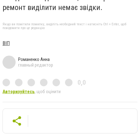
ремонт виділити немає звідки.
Якщо ви помітили помилку, виділіть необхідний текст і натисніть Ctrl + Enter, щоб
повідомити про це редакцію
ВІП
Романенко Анна
главный редактор
0,0
Авторизуйтесь
, щоб оцінити