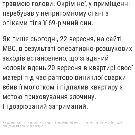
травмою голови. Окрім неї, у приміщенні
перебував у непритомному стані з
опіками тіла її 69-річний син.
Як пише сьогодні, 22 вересня, на сайті
МВС,
в результаті оперативно-розшукових
заходів встановлено, що згаданий
чоловік вдень 20 вересня в квартирі своєї
матері під час раптово виниклої сварки
вбив її молотком і підпалив квартиру з
метою приховування злочину.
Підозрюваний затриманий.
Якщо ви помітили помилку, виділіть необхідний текст і натисніть Ctrl + Enter, щоб
повідомити про це редакцію