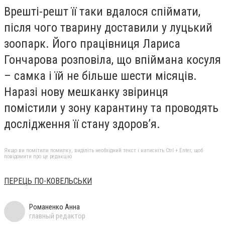
Врешті-решт її таки вдалося спіймати,
після чого тварину доставили у луцький
зоопарк. Його працівниця Лариса
Гончарова розповіла, що впіймана косуля
– самка і їй не більше шести місяців.
Наразі нову мешканку звіринця
помістили у зону карантину та проводять
дослідження її стану здоров’я.
Якщо ви помітили помилку, виділіть необхідний текст і натисніть Ctrl + Enter, щоб
повідомити про це редакцію
ПЕРЕЦЬ ПО-КОВЕЛЬСЬКИ
Романенко Анна
главный редактор