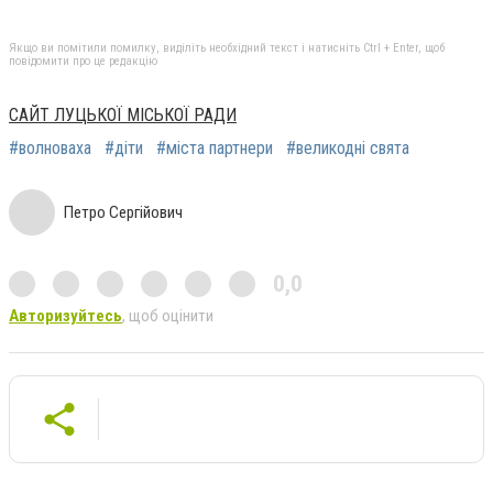
Якщо ви помітили помилку, виділіть необхідний текст і натисніть Ctrl + Enter, щоб
повідомити про це редакцію
САЙТ ЛУЦЬКОЇ МІСЬКОЇ РАДИ
#волноваха
#діти
#міста партнери
#великодні свята
Петро Сергійович
0,0
Авторизуйтесь
, щоб оцінити