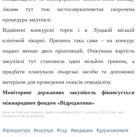
ліками
тут теж
застосову
ватиметь
я скорочена
процедура закупівлі.
Відмінені конкурсні торги і в Луцькій міській
клінічній лікарні. Причина така сама – на конкурс
подано менше двох пропозицій. Очікувана вартість
закупівлі тут становила один мільйон гривень, а
придбати планували
лікарські засоби
та допоміжні
матеріали
для проведення сеансів гемодіалізу
.
Моніторинг державних закупівель фінансується
міжнародним фондом «Відродження»
Якщо ви помітили помилку, виділіть необхідний текст і натисніть Ctrl + Enter, щоб
повідомити про це редакцію
#прокуратура
#корупція
#суд
#медицина
#держзакупівля