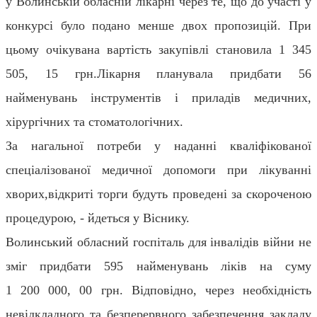
у Волинській обласній лікарні через те, що до участі у
конкурсі було подано менше двох пропозицій.
При
цьому очікувана вартість закупівлі становила 1 345
505, 15 грн.
Лікарня планувала придбати 56
найменувань
інструментів і приладів медичних,
хірургічних та стоматологічних.
За
нагальн
ої
потреб
и
у наданні кваліфікованої
спеціалізованої медичної допомоги при лікуванні
хворих
,
в
ідкриті торги
будуть проведені
за скороченою
процедурою
, - йдеться у Віснику.
Волинський обласний госпіталь для інвалідів війни
не
зміг придбати 595 найменувань ліків на суму
1
200
000
, 00 грн. Відповідно, через
необхідність
невідкладного та безперервного забезпечення закладу