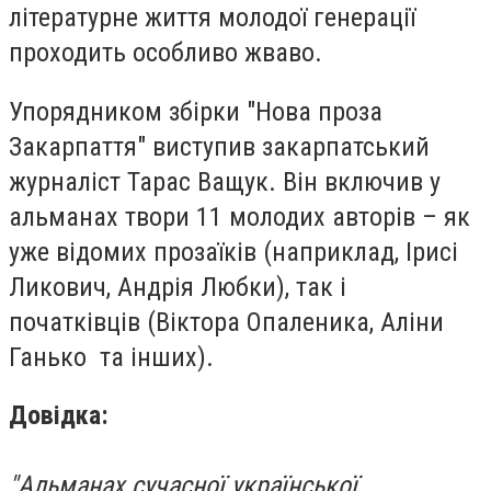
літературне життя молодої генерації
проходить особливо жваво.
Упорядником збірки "Нова проза
Закарпаття" виступив закарпатський
журналіст Тарас Ващук. Він включив у
альманах твори 11 молодих авторів – як
уже відомих прозаїків (наприклад, Ірисі
Ликович, Андрія Любки), так і
початківців (Віктора Опаленика, Аліни
Ганько та інших).
Довідка:
"Альманах сучасної української