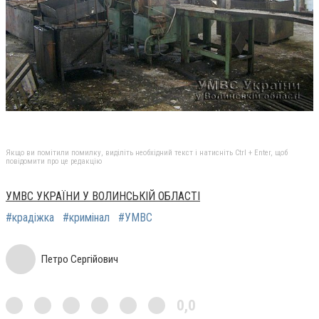
Якщо ви помітили помилку, виділіть необхідний текст і натисніть Ctrl + Enter, щоб
повідомити про це редакцію
УМВС УКРАЇНИ У ВОЛИНСЬКІЙ ОБЛАСТІ
#крадіжка
#кримінал
#УМВС
Петро Сергійович
0,0