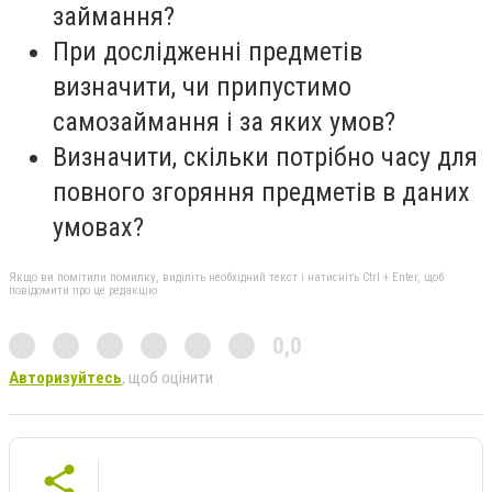
займання?
При дослідженні предметів
визначити, чи припустимо
самозаймання і за яких умов?
Визначити, скільки потрібно часу для
повного згоряння предметів в даних
умовах?
Якщо ви помітили помилку, виділіть необхідний текст і натисніть Ctrl + Enter, щоб
повідомити про це редакцію
0,0
Авторизуйтесь
, щоб оцінити