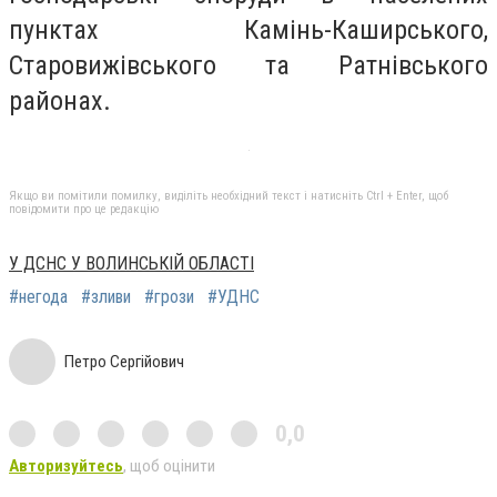
пунктах Камінь-Каширського,
Старовижівського та Ратнівського
районах.
Якщо ви помітили помилку, виділіть необхідний текст і натисніть Ctrl + Enter, щоб
повідомити про це редакцію
У ДСНС У ВОЛИНСЬКІЙ ОБЛАСТІ
#негода
#зливи
#грози
#УДНС
Петро Сергійович
0,0
Авторизуйтесь
, щоб оцінити