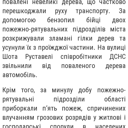
повалені невеликі дерева, що частково
перешкоджали руху транспорту. За
допомогою бензопил бійці двох
пожежно-рятувальних підрозділів міста
розкрижували зламані гілки дерев та
усунули їх з проїжджої частини. На вулиці
Шота Руставелі співробітники ДСНС
звільнили від поваленого дерева
автомобіль.
Крім того, за минулу добу пожежно-
рятувальні підрозділи області
приборкали п’ять пожеж, спричинених
влучанням грозових розрядів у житлові і
господарські споруди в населених