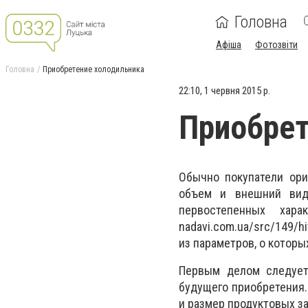
Головна
Афіша
Фотозвіти
Головна
Приобретение холодильника
22:10, 1 червня 2015 р.
Приобрет
Обычно покупатели ори
объем и внешний вид.
первостепенных хара
nadavi.com.ua/src/149/h
из параметров, о которы
Первым делом следует,
будущего приобретения.
и размер продуктовых за