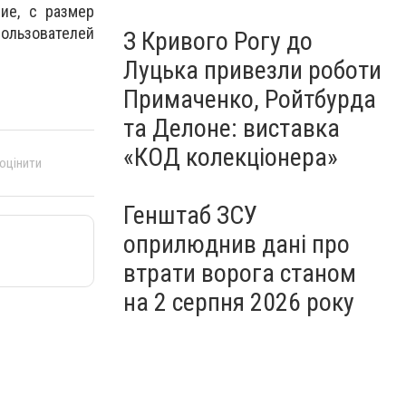
ие, с размер
пользователей
З Кривого Рогу до
Луцька привезли роботи
Примаченко, Ройтбурда
та Делоне: виставка
«КОД колекціонера»
 оцінити
Генштаб ЗСУ
оприлюднив дані про
втрати ворога станом
на 2 серпня 2026 року