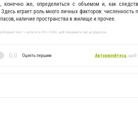
 конечно же, определиться с объемом и, как следств
 Здесь играет роль много личных факторов: численность 
пасов, наличие пространства в жилище и прочее.
бхідний текст і натисніть Ctrl + Enter, щоб повідомити про це редакцію
0,0
Оцініть першим
Авторизуйтесь
, щоб