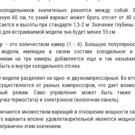
олодильников значительно разнятся между собой. 
ную 60 см, то узкий вариант может брать отсчет от 40 
асается и высоты при стандарте 1,5-2 м. Значение глубины
о для встраиваемой модели она будет менее 55 см.
р – это количеством камер (1 - 6). Большую популярно
 модели, имеющие в своем составе холодильное и 
ьникам на три камеры добавляется еще и так называе
быть и внутри холодильного отсека.
е модели разделяют на одно- и двухкомпрессорные. Во вт
существляется от разных компрессоров, что дает возмо
рный режим. Само управление может быть также 
чка термостата) и электронное (кнопочная панель).
тличаются множеством вариаций в отношении мощности з
 варианта вполне удовлетворительной является мощност
 ограничен этим значением.