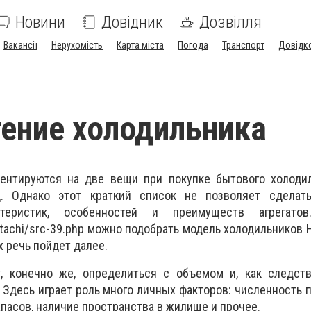
Новини
Довідник
Дозвілля
Вакансії
Нерухомість
Карта міста
Погода
Транспорт
Довідк
ение холодильника
ентируются на две вещи при покупке бытового холодил
 Однако этот краткий список не позволяет сделат
ктеристик, особенностей и преимуществ агрегато
itachi/src-39.php можно подобрать модель холодильников H
х речь пойдет далее.
 конечно же, определиться с объемом и, как следств
 Здесь играет роль много личных факторов: численность 
пасов, наличие пространства в жилище и прочее.