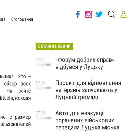
ова
Оголошення
ОСТАННІ НОВИНИ
«Форум добрих справ»
22:17
5 серпня
відбувся у Луцьку
ьника. Это –
Проєкт для відновлення
ь обзор всех
17:05
5 серпня
ветеранів запускають у
в. На сайте
Луцькій громаді
itachi, исходя
Авто для евакуації
07:00
ие, с размер
5 серпня
поранених військових
пользователей
передала Луцька міська