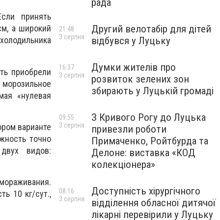
рада
Если принять
Другий велотабір для дітей
см, а широкий
21:48
3 серпня
відбувся у Луцьку
 холодильника
Думки жителів про
16:37
сть приобрели
3 серпня
розвиток зелених зон
морозильное
збирають у Луцькій громаді
мая «нулевая
З Кривого Рогу до Луцька
09:55
3 серпня
ором варианте
привезли роботи
жность точно
Примаченко, Ройтбурда та
двух видов:
Делоне: виставка «КОД
колекціонера»
амораживания.
Доступність хірургічного
08:16
ь 10 кг/сут.,
3 серпня
відділення обласної дитячої
лікарні перевірили у Луцьку