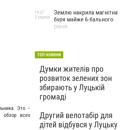
Землю накрила магнітна
19:37
2 серпня
буря майже 6-бального
рівня
ТОП НОВИНИ
Думки жителів про
розвиток зелених зон
збирають у Луцькій
громаді
ьника. Это –
Другий велотабір для
ь обзор всех
дітей відбувся у Луцьку