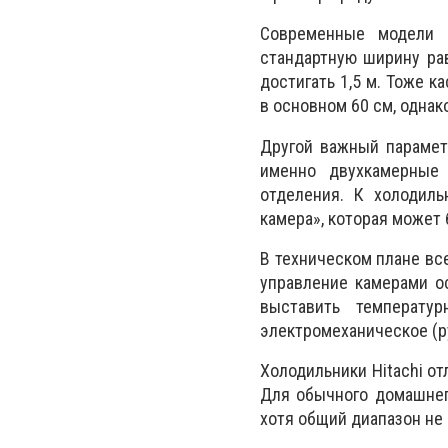
Современные модели х
стандартную ширину рав
достигать 1,5 м. Тоже к
в основном 60 см, однак
Другой важный парамет
именно двухкамерные
отделения. К холодил
камера», которая может 
В техническом плане вс
управление камерами о
выставить температу
электромеханическое (ру
Холодильники Hitachi о
Для обычного домашнего
хотя общий диапазон не