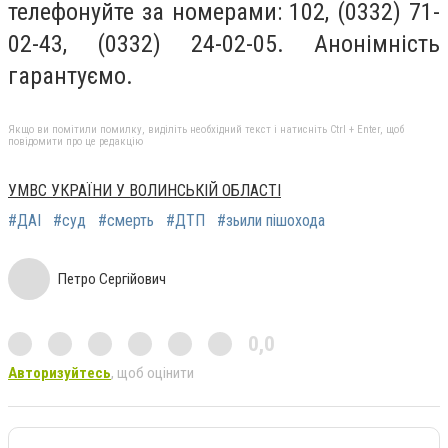
телефонуйте за номерами: 102, (0332) 71-
02-43, (0332) 24-02-05. Анонімність
гарантуємо.
Якщо ви помітили помилку, виділіть необхідний текст і натисніть Ctrl + Enter, щоб
повідомити про це редакцію
УМВС УКРАЇНИ У ВОЛИНСЬКІЙ ОБЛАСТІ
#ДАІ
#суд
#смерть
#ДТП
#зьили пішохода
Петро Сергійович
0,0
Авторизуйтесь
, щоб оцінити