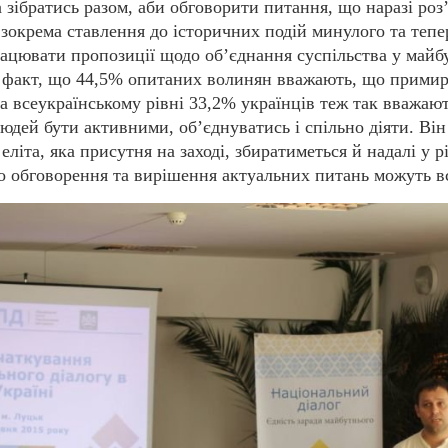
 зібратись разом, аби обговорити питання, що наразі ро
, зокрема ставлення до історичних подій минулого та теп
рацювати пропозиції щодо об’єднання суспільства у майб
й факт, що 44,5% опитаних волинян вважають, що прими
а всеукраїнському рівні 33,2% українців теж так вважают
юдей бути активними, об’
єднуватись і спільно діяти. Ві
еліта, яка присутня на заході, збиратиметься й надалі у р
о обговорення та вирішення актуальних питань можуть вс