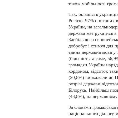
також мобільності гром
Так, більшість українці
Росією. 97% опитаних в
України, на загальноде
держава має рухатись в
Здебільшого європейськ
добробут і стимул для 
єдина державна мова у 
(більшість, а саме, 56,
громадян України наряду
кордоном, відсоток так
(20,8%) виїжджали до По
розрізі держави відсото
Білорусь. Найбільш поз
(43,8%), на державному
За словами громадського
національного діалогу 