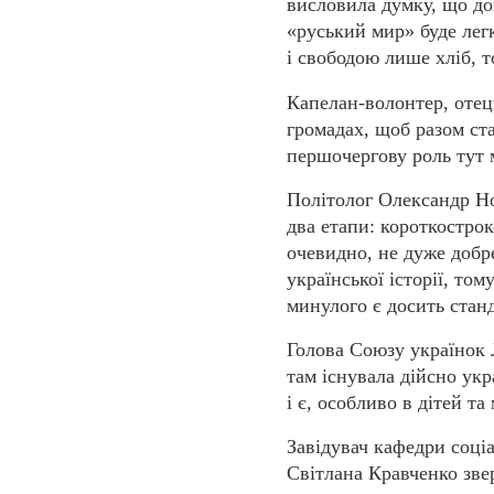
висловила думку, що до
«руський мир» буде лег
і свободою лише хліб, т
Капелан-волонтер, отец
громадах, щоб разом ст
першочергову роль тут м
Політолог Олександр Но
два етапи: короткострок
очевидно, не дуже добр
української історії, то
минулого є досить стан
Голова Союзу українок 
там існувала дійсно укр
і є, особливо в дітей та
Завідувач кафедри соці
Світлана Кравченко звер