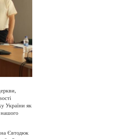
церкви,
вості
ку України як
д нашого
іна Євтодюк