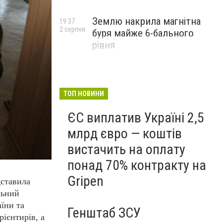
Землю накрила магнітна
19:37
2 серпня
буря майже 6-бального
рівня
ТОП НОВИНИ
ЄС виплатив Україні 2,5
млрд євро — коштів
вистачить на оплату
понад 70% контракту на
Gripen
дставила
льний
аїни та
Генштаб ЗСУ
рієнтирів, а