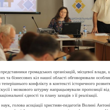
 представники громадських організацій, місцевої влади, 
них та бізнесових кіл нашої області обговорювали особли
 теперішнього конфлікту в контексті історичного розвит
скусії і мозкового штурму напрацьовували пропозиції ві
ціональної єдності та плану заходів з її реалізації.
наук, голова асоціації християн-педагогів Волині Антон