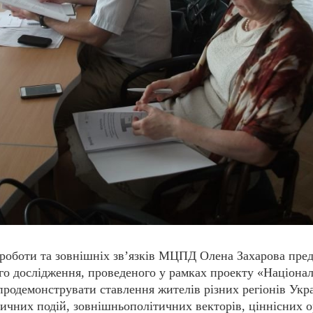
 роботи та зовнішніх зв’язків МЦПД Олена Захарова пре
ого дослідження, проведеного у рамках проекту «Націона
продемонструвати ставлення жителів різних регіонів Укр
ичних подій, зовнішньополітичних векторів, ціннісних о