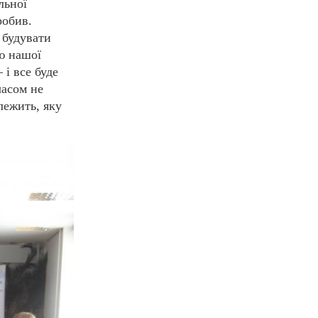
льної
робив.
 будувати
ою нашої
– і
все буде
часом не
лежить, яку