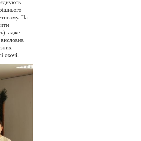
з’єднують
ерішнього
утньому. На
рити
ь), адже
н висловив
ізних
і охочі.