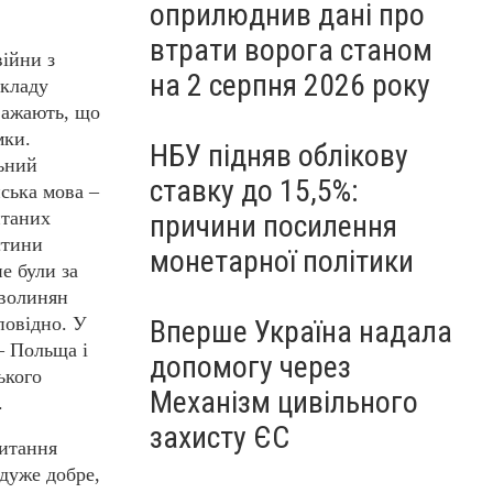
оприлюднив дані про
втрати ворога станом
війни з
на 2 серпня 2026 року
складу
важають, що
мки.
НБУ підняв облікову
льний
ставку до 15,5%:
ська мова –
итаних
причини посилення
стини
монетарної політики
е були за
 волинян
повідно. У
Вперше Україна надала
– Польща і
допомогу через
ького
Механізм цивільного
.
захисту ЄС
питання
 дуже добре,