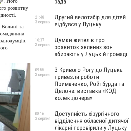
рада
і
». Його
ого розвитку
дності.
Другий велотабір для дітей
21:48
3 серпня
відбувся у Луцьку
 Волині та
ромадянина
Думки жителів про
16:37
 однодумців.
3 серпня
розвиток зелених зон
його
збирають у Луцькій громаді
З Кривого Рогу до Луцька
09:55
3 серпня
привезли роботи
Примаченко, Ройтбурда та
Делоне: виставка «КОД
колекціонера»
Доступність хірургічного
08:16
3 серпня
відділення обласної дитячої
лікарні перевірили у Луцьку