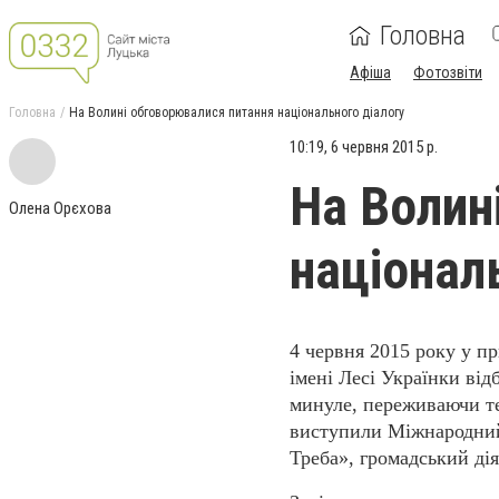
Головна
Афіша
Фотозвіти
Головна
На Волині обговорювалися питання національного діалогу
10:19, 6 червня 2015 р.
На Волин
Олена Орєхова
націонал
4 червня 2015 року у п
імені Лесі Українки від
минуле, переживаючи т
виступили
Міжнародний
Треба», громадський ді