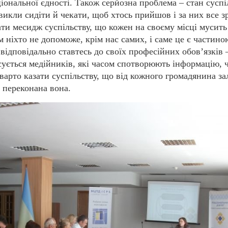
іональної єдності. Також серйозна проблема – стан суспі
викли сидіти й чекати, щоб хтось прийшов і за них все з
ти месидж суспільству, що кожен на своєму місці мусить
 ніхто не допоможе, крім нас самих, і саме це є частин
 відповідально ставтесь до своїх професійних обов’
язків 
сується медійників, які часом спотворюють інформацію, 
варто казати суспільству, що від кожного громадянина за
- переконана вона.