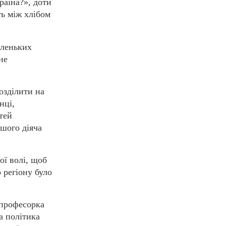
раїна?», доти
ь між хлібом
аленьких
не
озділити на
нці,
тей
ншого діяча
ої волі, щоб
 регіону було
 професорка
а політика