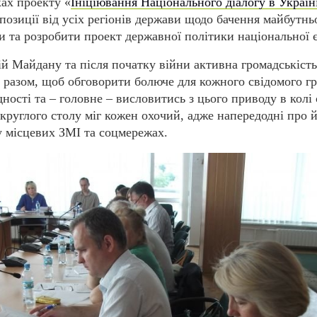
ках проекту «
Ініціювання Національного діалогу в Україн
позиції від усіх регіонів держави щодо бачення майбутнь
и та розробити проект державної політики національної є
ій Майдану та після початку війни активна громадськість
ь разом, щоб обговорити болюче для кожного свідомого г
ності та – головне – висловитись з цього приводу в колі
круглого столу міг кожен охочий, адже напередодні про 
 місцевих ЗМІ та соцмережах.