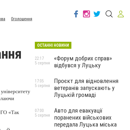
ова
Оголошення
ОСТАННІ НОВИНИ
ання
«Форум добрих справ»
22:17
5 серпня
відбувся у Луцьку
Проєкт для відновлення
17:05
5 серпня
ветеранів запускають у
 університету
Луцькій громаді
олаючи
Авто для евакуації
07:00
ОГО «Так
5 серпня
поранених військових
передала Луцька міська