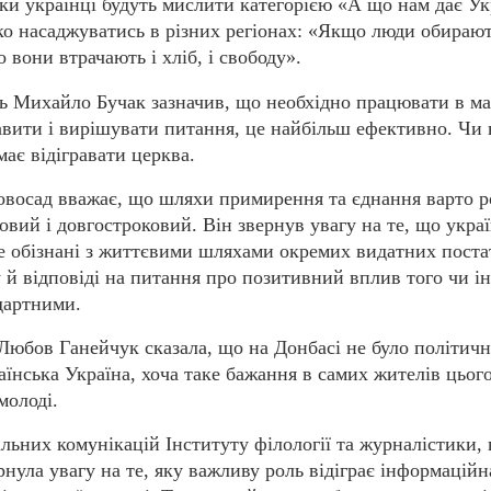
ки українці будуть мислити категорією «А що нам дає Ук
ко насаджуватись в різних регіонах: «Якщо люди обирают
о вони втрачають і хліб, і свободу».
ь Михайло Бучак зазначив, що необхідно працювати в м
авити і вирішувати питання, це найбільш ефективно. Чи 
ає відігравати церква.
восад вважає, що шляхи примирення та єднання варто р
овий і довгостроковий. Він звернув увагу на те, що украї
е обізнані з життєвими шляхами окремих видатних поста
му й відповіді на питання про позитивний вплив того чи і
дартними.
Любов Ганейчук сказала, що на Донбасі не було політичн
аїнська Україна, хоча таке бажання в самих жителів цього
 молоді.
альних комунікацій Інституту філології та журналістики,
нула увагу на те, яку важливу роль відіграє інформаційн