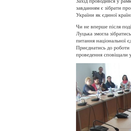
Захід проводився у рам
завданням є зібрати про
України як єдиної країн
Чи не вперше після под
Луцька змогла зібратис
питання національної єд
Приєднатись до роботи 
проведення сповіщали у