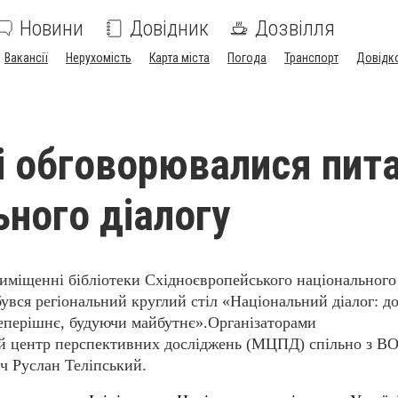
Новини
Довідник
Дозвілля
Вакансії
Нерухомість
Карта міста
Погода
Транспорт
Довідк
і обговорювалися пит
ьного діалогу
риміщенні бібліотеки Східноєвропейського національного
бувся
регіональний круглий стіл
«Національний діалог: д
еперішнє, будуючи майбутнє».
Організаторами
 центр перспективних досліджень (МЦПД) спільно з В
яч Руслан Теліпський.