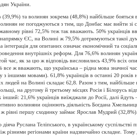
адян України.
в (39,9%) та волинян зокрема (48,8%) найбільше бояться 
олинян не погоджуються з тим, що Донбас має вийти зі 
ржавному рівні 72,5% теж так вважають. 50% українців в
 напрямку ЄС, на Волині ж 79,5% дотримуються такої ду
а інтеграція для опитаних означає економічний та соціа
проведення внутрішніх реформ. Для 76,6% волинян україн
той час, як за цю ж відповідь висловились 43,9% всіх оп
9% все ж вважають, що українська – рідна мова значної ча
 з іншими мовами). 61,8% українців в останні 20 років н
их людей на Волині складає 62,8. Разом з тим, найбільше
льщі, на другому й третьому місцях Росія і Білорусь від
к інший: 21,6% українців виїжджали до Росії, далі йдуть 
итивно волиняни оцінюють діяльність Богдана Хмельниц
 ж рівні першу сходинку займає Ярослав Мудрий (32,8%)
 діяча Руслана Теліпського, в українському суспільстві 
між різними регіонами країни надзвичайно складне. Тому