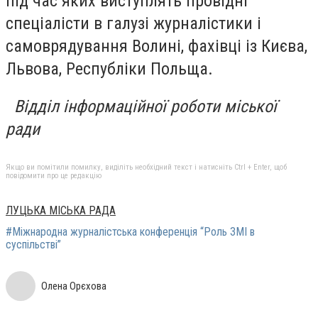
під час яких виступлять провідні
спеціалісти в галузі журналістики і
самоврядування Волині, фахівці із Києва,
Львова, Республіки Польща.
Відділ інформаційної роботи міської
ради
Якщо ви помітили помилку, виділіть необхідний текст і натисніть Ctrl + Enter, щоб
повідомити про це редакцію
ЛУЦЬКА МІСЬКА РАДА
#Міжнародна журналістська конференція “Роль ЗМІ в
суспільстві”
Олена Орєхова