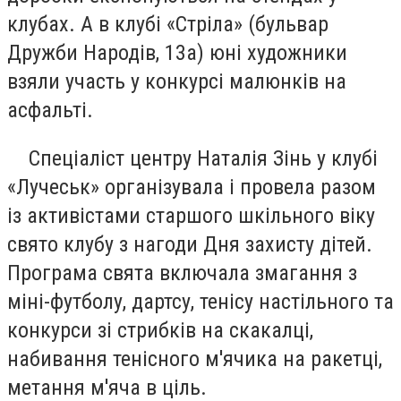
клубах. А в клубі «Стріла» (бульвар
Дружби Народів, 13а) юні художники
взяли участь у конкурсі малюнків на
асфальті.
Спеціаліст центру Наталія Зінь у клубі
«Лучеськ» організувала і провела разом
із активістами старшого шкільного віку
свято клубу з нагоди Дня захисту дітей.
Програма свята включала змагання з
міні-футболу, дартсу, тенісу настільного та
конкурси зі стрибків на скакалці,
набивання тенісного м'ячика на ракетці,
метання м'яча в ціль.