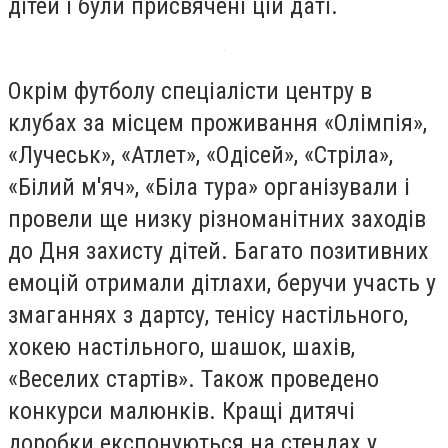
дітей і були присвячені цій даті.
Окрім футболу спеціалісти центру в
клубах за місцем проживання «Олімпія»,
«Лучеськ», «Атлет», «Одісей», «Стріла»,
«Білий м'яч», «Біла тура» організували і
провели ще низку різноманітних заходів
до Дня захисту дітей. Багато позитивних
емоцій отримали дітлахи, беручи участь у
змаганнях з дартсу, тенісу настільного,
хокею настільного, шашок, шахів,
«Веселих стартів». Також проведено
конкурси малюнків. Кращі дитячі
доробки експонуються на стендах у