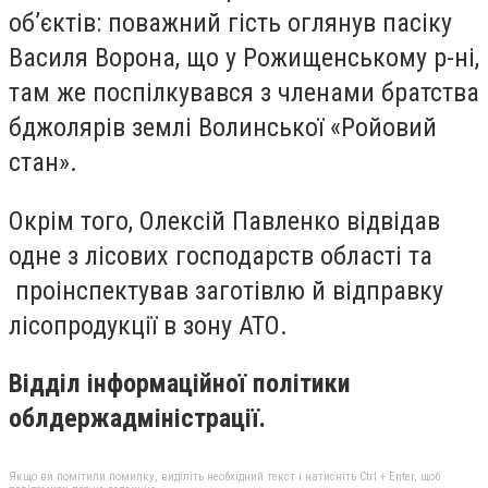
об’єктів: поважний гість оглянув пасіку
Василя Ворона, що у Рожищенському р-ні,
там же поспілкувався з членами братства
бджолярів землі Волинської «Ройовий
стан».
Окрім того, Олексій Павленко відвідав
одне з лісових господарств області та
проінспектував заготівлю й відправку
лісопродукції в зону АТО.
Відділ інформаційної політики
облдержадміністрації.
Якщо ви помітили помилку, виділіть необхідний текст і натисніть Ctrl + Enter, щоб