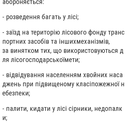
абороняється:
- розведення багать у лісі;
- заїзд на територію лісового фонду транс
портних засобів та іншихмеханізмів,
за винятком тих, що використовуються д
ля лісогосподарськоїмети;
- відвідування населенням хвойних наса
джень при підвищеному класіпожежної н
ебезпеки;
- палити, кидати у лісі сірники, недопалк
и;