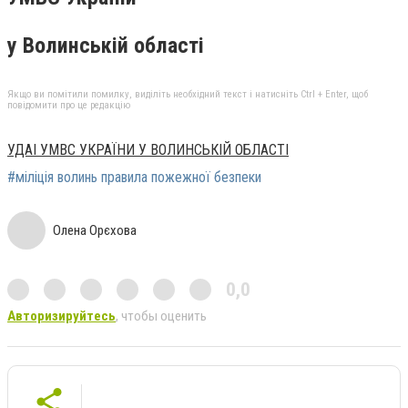
у Волинській області
Якщо ви помітили помилку, виділіть необхідний текст і натисніть Ctrl + Enter, щоб
повідомити про це редакцію
УДАІ УМВС УКРАЇНИ У ВОЛИНСЬКІЙ ОБЛАСТІ
#міліція волинь правила пожежної безпеки
Олена Орєхова
0,0
Авторизируйтесь
, чтобы оценить