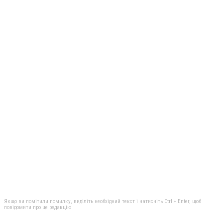
Якщо ви помітили помилку, виділіть необхідний текст і натисніть Ctrl + Enter, щоб
повідомити про це редакцію