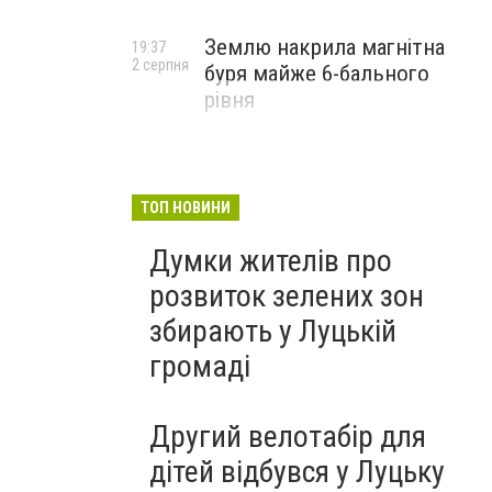
Землю накрила магнітна
19:37
2 серпня
буря майже 6-бального
рівня
ТОП НОВИНИ
Думки жителів про
розвиток зелених зон
збирають у Луцькій
громаді
Другий велотабір для
дітей відбувся у Луцьку