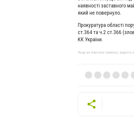
наявності заставного май
який не повернуло.
Прокуратура області пор
ст.364 та ч.2 ст.366 (
КК України.
Якщо ви помітили помилку, виділіть нео