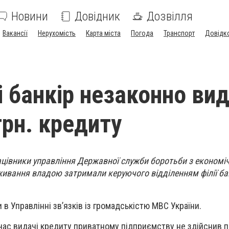
Новини
Довідник
Дозвілля
Вакансії
Нерухомість
Карта міста
Погода
Транспорт
Довідк
і банкір незаконно ви
грн. кредиту
ацівники управління Державної служби боротьби з економ
живання владою затримали керуючого відділенням філії ба
в Управлінні зв’язків із громадськістю МВС України.
 час видачі кредиту приватному підприємству не здійснив 