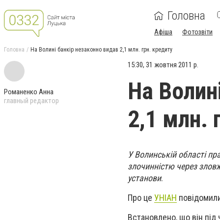
Головна
Афіша
Фотозвіти
Головна
На Волині банкір незаконно видав 2,1 млн. грн. кредиту
15:30, 31 жовтня 2011 р.
На Волин
Романенко Анна
главный редактор
2,1 млн. 
У Волинській області пр
злочинністю через злов
установи
.
Про це
УНІАН
повідомили 
Встановлено, що він під