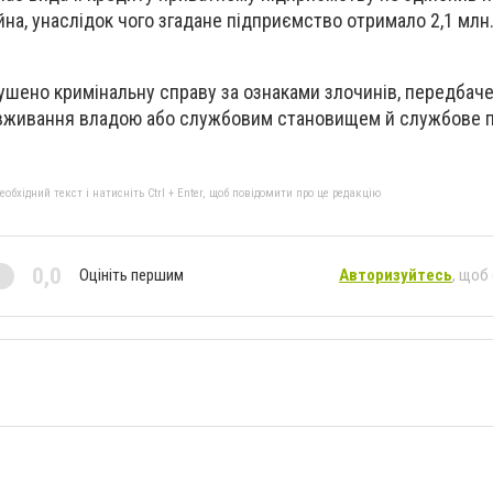
на, унаслідок чого згадане підприємство отримало 2,1 млн.
ушено кримінальну справу за ознаками злочинів, передбаче
зловживання владою або службовим становищем й службове 
бхідний текст і натисніть Ctrl + Enter, щоб повідомити про це редакцію
0,0
Оцініть першим
Авторизуйтесь
, щоб