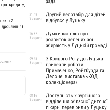
рада
 грн. кредиту,
Другий велотабір для дітей
21:48
3 серпня
відбувся у Луцьку
них ч.2
підроблення)
Думки жителів про
16:37
3 серпня
розвиток зелених зон
збирають у Луцькій громаді
З Кривого Рогу до Луцька
09:55
 оцінити
3 серпня
привезли роботи
Примаченко, Ройтбурда та
Делоне: виставка «КОД
колекціонера»
Доступність хірургічного
08:16
3 серпня
відділення обласної дитячої
лікарні перевірили у Луцьку