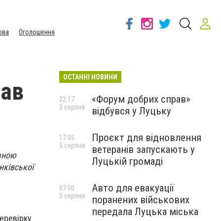
ова
Оголошення
ОСТАННІ НОВИНИ
дав
«Форум добрих справ»
22:17
5 серпня
відбувся у Луцьку
Проєкт для відновлення
17:05
5 серпня
ветеранів запускають у
ічною
Луцькій громаді
нківської
Авто для евакуації
07:00
5 серпня
поранених військових
передала Луцька міська
перевірку