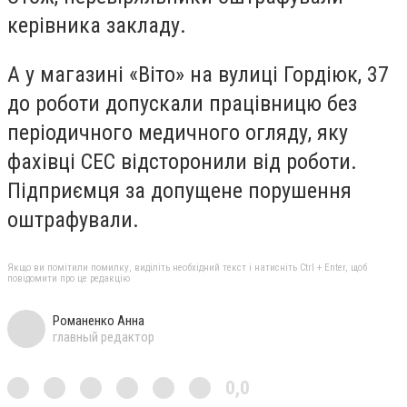
керівника закладу.
А у магазині «Віто» на вулиці Гордіюк, 37
до роботи допускали працівницю без
періодичного медичного огляду, яку
фахівці СЕС відсторонили від роботи.
Підприємця за допущене порушення
оштрафували.
Якщо ви помітили помилку, виділіть необхідний текст і натисніть Ctrl + Enter, щоб
повідомити про це редакцію
Романенко Анна
главный редактор
0,0