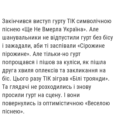
Закінчився виступ гурту ТІК символічною
піснею «Ще Не Вмерла Україна». Але
шанувальники не відпустили гурт без бісу
і зажадали, аби ті заспівали «Сірожине
пірожине». Але тільки-но гурт
попрощався і пішов за куліси, як пішла
друга хвиля оплексів та закликання на
біс. Цього разу ТІК зіграв «Білі троянди».
Та глядачі не розходились і знову
просили гурт на сцену. І вони
повернулись із оптимістичною «Веселою
піснею».