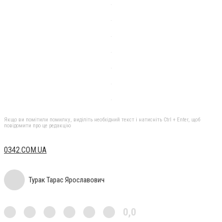
Якщо ви помітили помилку, виділіть необхідний текст і натисніть Ctrl + Enter, щоб
повідомити про це редакцію
0342.COM.UA
Турак Тарас Ярославович
0,0