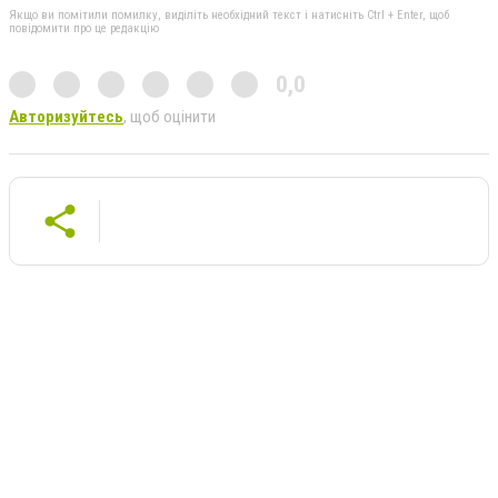
Якщо ви помітили помилку, виділіть необхідний текст і натисніть Ctrl + Enter, щоб
повідомити про це редакцію
0,0
Авторизуйтесь
, щоб оцінити