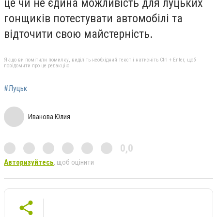
це чи не єдина можливість для луцьких
гонщиків потестувати автомобілі та
відточити свою майстерність.
Якщо ви помітили помилку, виділіть необхідний текст і натисніть Ctrl + Enter, щоб
повідомити про це редакцію
#Луцьк
Иванова Юлия
0,0
Авторизуйтесь
, щоб оцінити