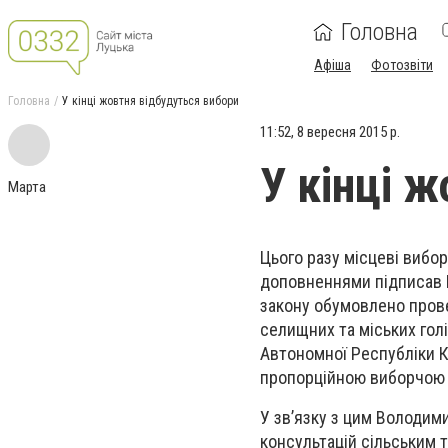
Головна
Афіша
Фотозвіти
Головна
У кінці жовтня відбудуться вибори
11:52, 8 вересня 2015 р.
У кінці 
Марта
Цього разу місцеві вибор
доповненнями підписав 
закону обумовлено прове
селищних та міських гол
Автономної Республіки Кр
пропорційною виборчою
У зв’язку з цим Володим
консультацій сільським 