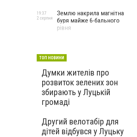
Землю накрила магнітна
19:37
2 серпня
буря майже 6-бального
рівня
ТОП НОВИНИ
Думки жителів про
розвиток зелених зон
збирають у Луцькій
громаді
Другий велотабір для
дітей відбувся у Луцьку