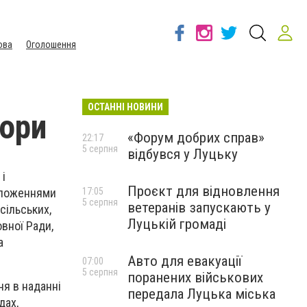
ова
Оголошення
ОСТАННІ НОВИНИ
бори
«Форум добрих справ»
22:17
5 серпня
відбувся у Луцьку
 і
Проєкт для відновлення
оложеннями
17:05
5 серпня
ветеранів запускають у
сільських,
Луцькій громаді
вної Ради,
а
Авто для евакуації
07:00
5 серпня
поранених військових
ня в наданні
передала Луцька міська
дах,