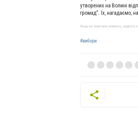
утворених на Волині від
громад”. Їх, нагадаємо, на
Якщо ви помітили помилку, виділіть нео
#вибори