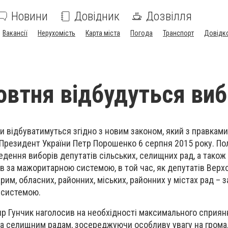
Новини
Довідник
Дозвілля
Вакансії
Нерухомість
Карта міста
Погода
Транспорт
Довідк
жовтня відбудуться ви
и відбуватимуться згідно з новим законом, який з правками
Президент України Петр Порошенко 6 серпня 2015 року. П
дення виборів депутатів сільських, селищних рад, а також 
ів за мажоритарною системою, в той час, як депутатів Верхо
им, обласних, районних, міських, районних у містах рад – з
 системою.
ир Гунчик наголосив на необхідності максимального сприян
та селищним радам, зосереджуючи особливу увагу на грома