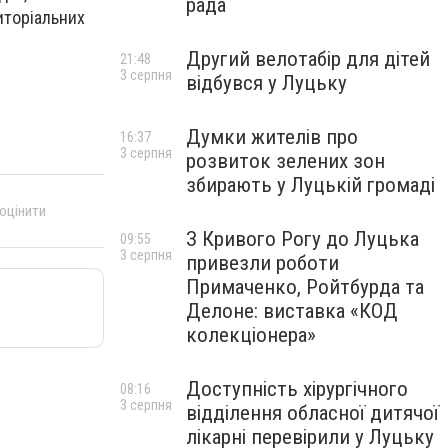
рада
иторіальних
Другий велотабір для дітей
21:48
3 серпня
відбувся у Луцьку
Думки жителів про
16:37
3 серпня
розвиток зелених зон
збирають у Луцькій громаді
 оцінити
З Кривого Рогу до Луцька
09:55
3 серпня
привезли роботи
Примаченко, Ройтбурда та
Делоне: виставка «КОД
колекціонера»
Доступність хірургічного
08:16
3 серпня
відділення обласної дитячої
лікарні перевірили у Луцьку