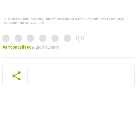
Якщо ви помітили помилку, виділіть необхідний текст і натисніть Ctrl + Enter, щоб
повідомити про це редакцію
0,0
Авторизуйтесь
, щоб оцінити