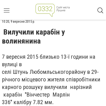
10:20, 9 вересня 2015 р.
Вилучили карабін у
волинянина
7 вересня 2015 близько 13-ї години на
вулиці в
селі Штунь Любомльськогорайону в 29-
річного місцевого жителя співробітники
карного розшуку вилучили нарiзний
карабiн ''Вiнчестер Марлiн
336'' калiбру 7.82 мм.