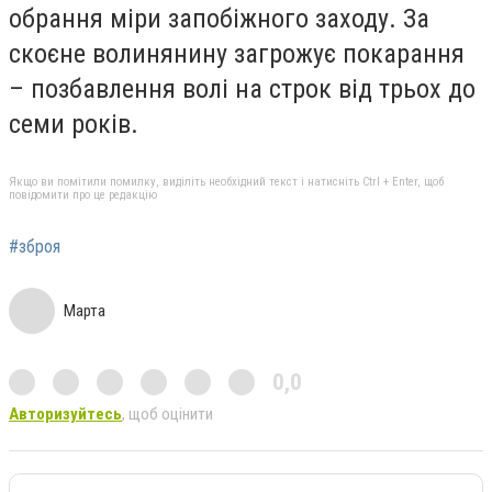
обрання міри запобiжного заходу. За
скоєне волинянину загрожує покарання
– позбавлення волі на строк від трьох до
семи років.
Якщо ви помітили помилку, виділіть необхідний текст і натисніть Ctrl + Enter, щоб
повідомити про це редакцію
#зброя
Марта
0,0
Авторизуйтесь
, щоб оцінити