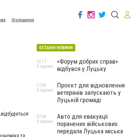
ова
Оголошення
ОСТАННІ НОВИНИ
«Форум добрих справ»
22:17
5 серпня
відбувся у Луцьку
Проєкт для відновлення
17:05
5 серпня
ветеранів запускають у
Луцькій громаді
) відбудеться
Авто для евакуації
07:00
5 серпня
поранених військових
передала Луцька міська
кономіка та