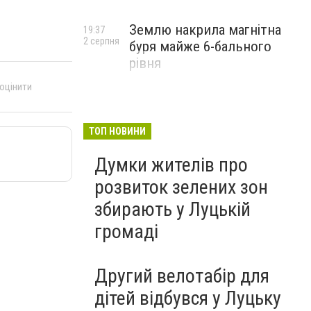
Землю накрила магнітна
19:37
2 серпня
буря майже 6-бального
рівня
 оцінити
ТОП НОВИНИ
Думки жителів про
розвиток зелених зон
збирають у Луцькій
громаді
Другий велотабір для
дітей відбувся у Луцьку