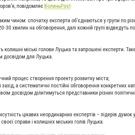
доров’я, повідомляє
ВолиньPost
аким чином: спочатку експерти об’єднаються у групи по різ
0-30 хвилин на обговорення, далі кожній групі відведуть п
ть колишні міські голови Луцька та запрошені експерти. Так
м досвідом для Луцька.
ічний процес створення проекту розвитку міста;
 захід, а систематичні постійні обговорення конкретних на
 своїм досвідом ділитимуться представники різних політичн
исутність цікавих неординарних експертів – лідерів думок 
своєї справи і колишніх міських голів Луцька.
бхідний текст і натисніть Ctrl + Enter, щоб повідомити про це редакцію