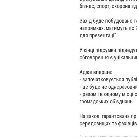
бізнес, спорт, охорона з
Захід буде побудовано т
напрямках, матимуть по 2
для презентації.
У кінці підсумки підведу
обговорення є унікальни
Адже вперше:
- започатковується публ
- це буде не одноразовий
- разом і в одному місці
громадських об’єднань.
На заході гарантована пр
середовищах та фахівців 
Якщо ви помітили помилку, виділіть нео