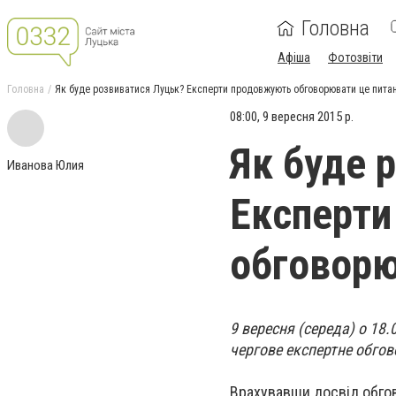
Головна
Афіша
Фотозвіти
Головна
Як буде розвиватися Луцьк? Експерти продовжують обговорювати це пита
08:00, 9 вересня 2015 р.
Як буде 
Иванова Юлия
Експерт
обговорю
9 вересня (середа) о 18.0
чергове експертне обгов
Врахувавши досвід обгов