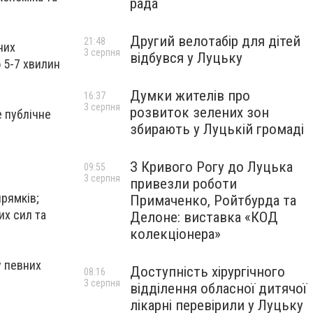
рада
Другий велотабір для дітей
21:48
них
3 серпня
відбувся у Луцьку
о 5-7 хвилин
Думки жителів про
16:37
3 серпня
розвиток зелених зон
е публічне
збирають у Луцькій громаді
З Кривого Рогу до Луцька
09:55
3 серпня
привезли роботи
прямків;
Примаченко, Ройтбурда та
их сил та
Делоне: виставка «КОД
колекціонера»
у певних
Доступність хірургічного
08:16
3 серпня
відділення обласної дитячої
лікарні перевірили у Луцьку