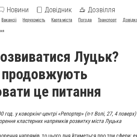
Новини
Довідник
Дозвілля
Вакансії
Нерухомість
Карта міста
Погода
Транспорт
Довідк
ння
розвиватися Луцьк?
и продовжують
вати це питання
0 год. у коворкінг-центрі «Репортер» (п-т Волі, 27, 4 поверх
орення кластерних напрямків розвитку міста Луцька
орення напрямів, то цього дня йтиметься про три сфери: е