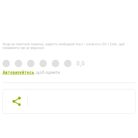
Якщо ви помітили помилку, виділіть необхідний текст і натисніть Ctrl + Enter, щоб
повідомити про це редакцію
0,0
Авторизуйтесь
, щоб оцінити