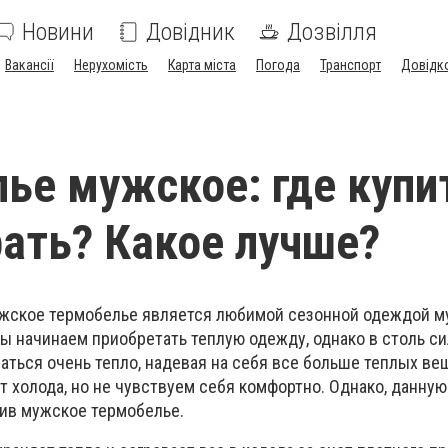
Новини
Довідник
Дозвілля
Вакансії
Нерухомість
Карта міста
Погода
Транспорт
Довідк
ье мужское: где купи
ать? Какое лучше?
жское термобелье является любимой сезонной одеждой м
ы начинаем приобретать теплую одежду, однако в столь с
ться очень тепло, надевая на себя все больше теплых ве
т холода, но не чувствуем себя комфортно. Однако, данну
пив мужское термобелье.