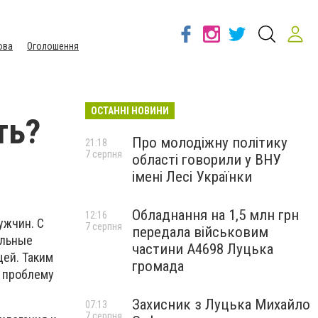
ова
Оголошення
ОСТАННІ НОВИНИ
ть?
Про молодіжну політику
21:18
7 серпня
області говорили у ВНУ
імені Лесі Українки
Обладнання на 1,5 млн грн
12:16
ужчин. С
7 серпня
передала військовим
ильные
частини А4698 Луцька
щей. Таким
громада
ю проблему
Захисник з Луцька Михайло
07:13
7 серпня