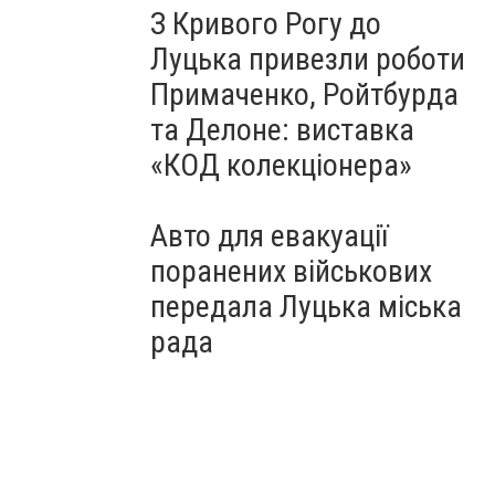
З Кривого Рогу до
Луцька привезли роботи
Примаченко, Ройтбурда
та Делоне: виставка
«КОД колекціонера»
Авто для евакуації
поранених військових
передала Луцька міська
рада