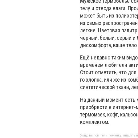
Мужское термобелье сохр
телу и отвода влаги. Пр
может быть из полиэсте
из самых распространен
легкие. Цветовая палитр
черный, белый, серый и 
дискомфорта, ваше тело
Ещё недавно таким видо
временем любители акти
Стоит отметить, что дл
го хлопка, или же из ко
синтетической ткани, ле
На данный момент есть 
приобрести в интернет-
термомаек, кофт, кальсо
комплектом.
Якщо ви помітили помилку, виділіть нео