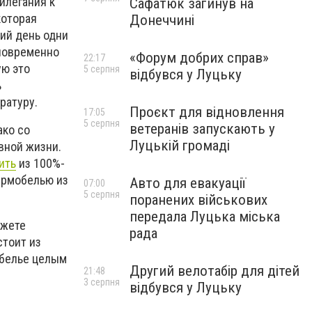
илегания к
Сафатюк загинув на
которая
Донеччині
ий день одни
дновременно
«Форум добрих справ»
22:17
ую это
5 серпня
відбувся у Луцьку
ь
ратуру.
Проєкт для відновлення
17:05
5 серпня
ветеранів запускають у
ако со
Луцькій громаді
вной жизни.
ить
из 100%-
термобелью из
Авто для евакуації
07:00
5 серпня
поранених військових
передала Луцька міська
ожете
рада
стоит из
обелье целым
Другий велотабір для дітей
21:48
3 серпня
відбувся у Луцьку