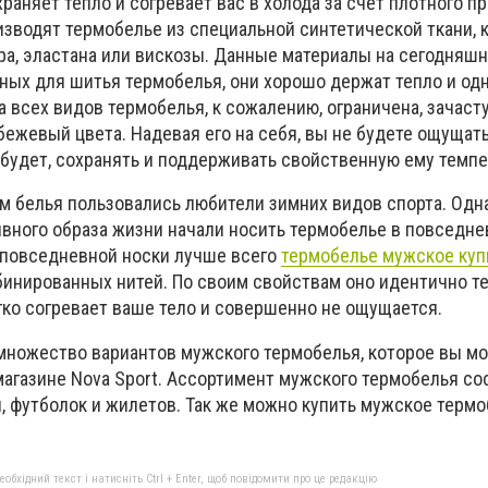
аняет тепло и согревает вас в холода за счет плотного пр
оизводят термобелье из специальной синтетической ткани, 
ра, эластана или вискозы. Данные материалы на сегодняшн
ных для шитья термобелья, они хорошо держат тепло и о
а всех видов термобелья, к сожалению, ограничена, зачаст
бежевый цвета. Надевая его на себя, вы не будете ощущат
 будет, сохранять и поддерживать свойственную ему темпе
м белья пользовались любители зимних видов спорта. Одн
вного образа жизни начали носить термобелье в повседне
я повседневной носки лучше всего
термобелье мужское куп
мбинированных нитей. По своим свойствам оно идентично 
гко согревает ваше тело и совершенно не ощущается.
множество вариантов мужского термобелья, которое вы м
магазине Nova Sport. Ассортимент мужского термобелья со
н, футболок и жилетов. Так же можно купить мужское терм
бхідний текст і натисніть Ctrl + Enter, щоб повідомити про це редакцію