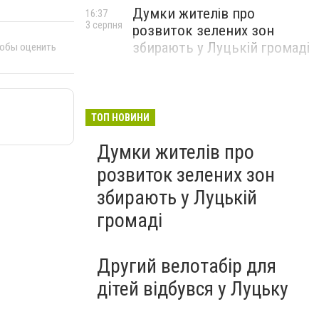
Думки жителів про
16:37
3 серпня
розвиток зелених зон
збирають у Луцькій громаді
тобы оценить
ТОП НОВИНИ
Думки жителів про
розвиток зелених зон
збирають у Луцькій
громаді
Другий велотабір для
дітей відбувся у Луцьку