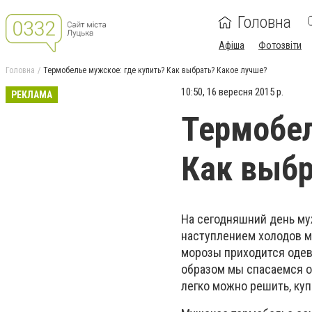
Головна
Афіша
Фотозвіти
Головна
Термобелье мужское: где купить? Как выбрать? Какое лучше?
10:50, 16 вересня 2015 р.
РЕКЛАМА
Термобел
Как выбр
На сегодняшний день му
наступлением холодов м
морозы приходится одева
образом мы спасаемся о
легко можно решить, ку