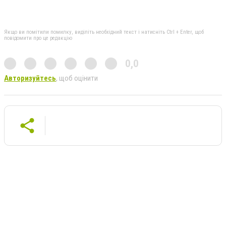
Якщо ви помітили помилку, виділіть необхідний текст і натисніть Ctrl + Enter, щоб
повідомити про це редакцію
0,0
Авторизуйтесь
, щоб оцінити