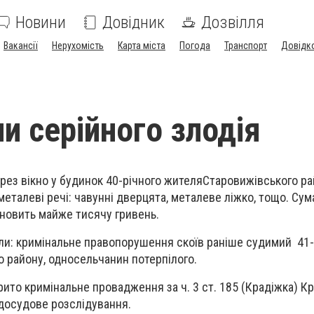
Новини
Довідник
Дозвілля
Вакансії
Нерухомість
Карта міста
Погода
Транспорт
Довідк
и серійного злодія
ез вікно у будинок 40-річного жителяСтаровижівського ра
еталеві речі: чавунні дверцята, металеве ліжко, тощо. Сум
ановить майже тисячу гривень.
ли: кримінальне правопорушення скоїв раніше судимий 41-
 району, односельчанин потерпілого.
рито кримінальне провадження за ч. 3 ст. 185 (Крадіжка) К
 досудове розслідування.