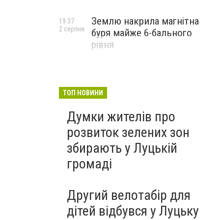
Землю накрила магнітна
19:37
2 серпня
буря майже 6-бального
рівня
ТОП НОВИНИ
Думки жителів про
розвиток зелених зон
збирають у Луцькій
громаді
Другий велотабір для
дітей відбувся у Луцьку