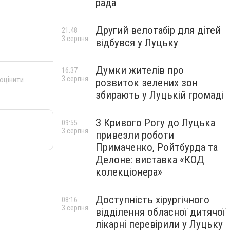
рада
Другий велотабір для дітей
21:48
3 серпня
відбувся у Луцьку
Думки жителів про
16:37
3 серпня
 оцінити
розвиток зелених зон
збирають у Луцькій громаді
З Кривого Рогу до Луцька
09:55
3 серпня
привезли роботи
Примаченко, Ройтбурда та
Делоне: виставка «КОД
колекціонера»
Доступність хірургічного
08:16
3 серпня
відділення обласної дитячої
лікарні перевірили у Луцьку